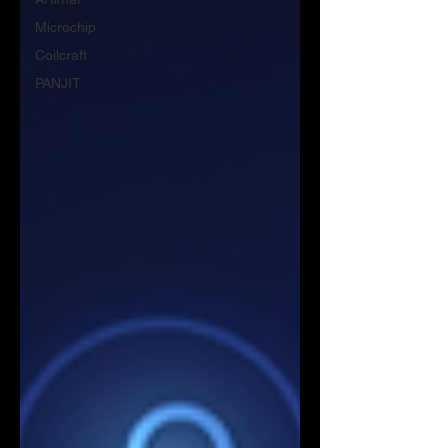
Microchip
Coilcraft
PANJIT