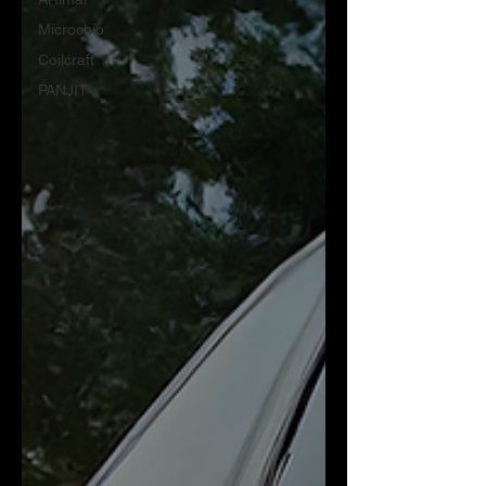
Microchip
Coilcraft
PANJIT