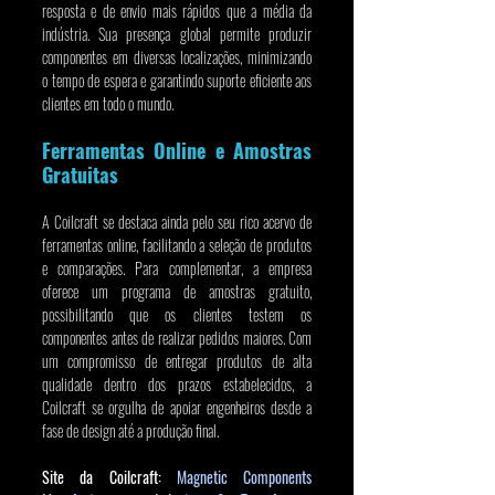
resposta e de envio mais rápidos que a média da 
indústria. Sua presença global permite produzir 
componentes em diversas localizações, minimizando 
o tempo de espera e garantindo suporte eficiente aos 
clientes em todo o mundo.
Ferramentas Online e Amostras 
Gratuitas
A Coilcraft se destaca ainda pelo seu rico acervo de 
ferramentas online, facilitando a seleção de produtos 
e comparações. Para complementar, a empresa 
oferece um programa de amostras gratuito, 
possibilitando que os clientes testem os 
componentes antes de realizar pedidos maiores. Com 
um compromisso de entregar produtos de alta 
qualidade dentro dos prazos estabelecidos, a 
Coilcraft se orgulha de apoiar engenheiros desde a 
fase de design até a produção final.
Site da Coilcraft: 
Magnetic Components 