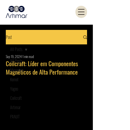
Post
All Posts
Sep 19, 2024
1 min read
All Posts
Coilcraft: Líder em Componentes
Microchip
Magnéticos de Alta Performance
Kemet
Yageo
Coilcraft
Artimar
PANJIT