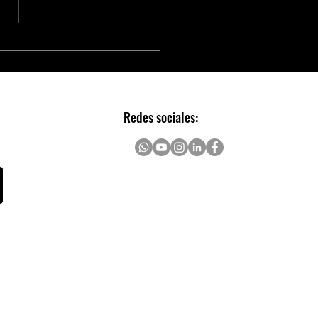
a geração de Diodos de
ção ESD da PANJIT para
ações de alta velocidade
Redes sociales: