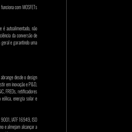
, funciona com MOSFETs 
e é autoalimentado, não 
ciência da conversão de 
a geral e garantindo uma 
s abrange desde o design 
stir em inovação e P&D, 
C, FREDs, retificadores 
eólica, energia solar e 
O 9001, IATF 16949, ISO 
 e almejam alcançar a 