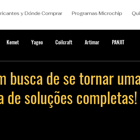
ricantes y Dónde Comprar
Programas Microchip
Qu
Kemet
Yageo
Coilcraft
Artimar
PANJIT
m busca de se tornar um
a de soluções completas!