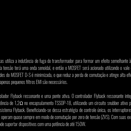
mas utiliza a indutância de fuga do transformador para formar um efeito semelhante à
a tensão terá uma onda senoidal, e então o MOSFET será acionado utilizando o vale 
s do MOSFET D-S é minimizada, o que reduz a perda de comutação e atinge alta efic
apenas pequenos filtros EMI são necessários.
olador Flyback ressonante e uma ponte ativa. O controlador Flyback ressonante int
ncia de 1,2Ω no encapsulamento TSSOP-18, utilizando um circuito snubber ativo pa
sistema Flyback. Beneficiando-se dessa estratégia de controle única, os interruptore
) operam quase sempre em modo de comutação por zero de tensão (ZVS). Com suas exce
ode suportar dispositivos com uma potência de até 150W.