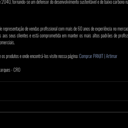
e 2040, tornando-se um defensor do desenvolvimento sustentável e de baixo carbono na
e representação de vendas profissional com mais de 60 anos de experiência no mercad
s aos seus clientes e está comprometida em manter os mais altos padrões de profissi
omerciais.
os produtos e onde encontrá-los visite nossa página: 
Comprar PANJIT | Artimar
 Marques - CRO