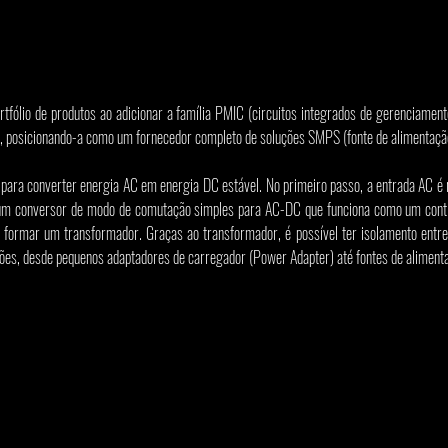
tfólio de produtos ao adicionar a família PMIC (circuitos integrados de gerenciamento
, posicionando-a como um fornecedor completo de soluções SMPS (fonte de alimentaçã
ara converter energia AC em energia DC estável. No primeiro passo, a entrada AC é re
um conversor de modo de comutação simples para AC-DC que funciona como um contr
a formar um transformador. Graças ao transformador, é possível ter isolamento entre a
es, desde pequenos adaptadores de carregador (Power Adapter) até fontes de aliment