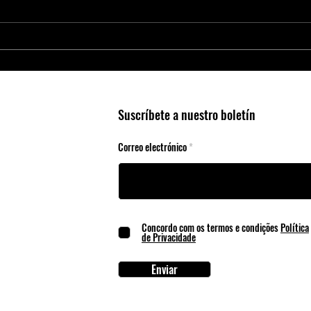
Potencialize a Inovação: Nova
A nov
Solução de Carregador de Bateria
Prote
da PANJIT
aplic
Suscríbete a nuestro boletín
Correo electrónico
Concordo com os termos e condições
Política
de Privacidade
Enviar