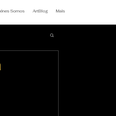
iénes Somos
ArtBlog
Mais
a