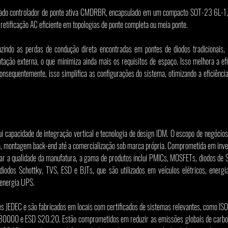
tegrado controlador de ponte ativa CMDRBR, encapsulado em um compacto SOT-23 6L-1
 retificação AC eficiente em topologias de ponte completa ou meia ponte.
uzindo as perdas de condução direta encontradas em pontes de diodos tradicionais, 
tação externa, o que minimiza ainda mais os requisitos de espaço. Isso melhora a efi
Consequentemente, isso simplifica as configurações do sistema, otimizando a eficiênci
sui capacidade de integração vertical e tecnologia de design IDM. O escopo de negócio
a, montagem back-end até a comercialização sob marca própria. Comprometida em inve
ar a qualidade da manufatura, a gama de produtos inclui PMICs, MOSFETs, diodos de Si
 diodos Schottky, TVS, ESD e BJTs, que são utilizados em veículos elétricos, energia 
energia UPS.
s JEDEC e são fabricados em locais com certificados de sistemas relevantes, como IS
000 e ESD S20.20. Estão comprometidos em reduzir as emissões globais de carbono