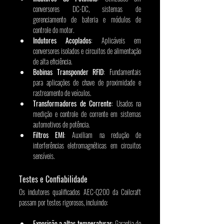
conversores DC-DC, sistemas de 
gerenciamento de bateria e módulos de 
controle do motor.
Indutores Acoplados
: Aplicáveis em 
conversores isolados e circuitos de alimentação 
de alta eficiência.
Bobinas Transponder RFID
: Fundamentais 
para aplicações de chave de proximidade e 
rastreamento de veículos.
Transformadores de Corrente
: Usados na 
medição e controle de corrente em sistemas 
automotivos de potência.
Filtros EMI
: Auxiliam na redução de 
interferências eletromagnéticas em circuitos 
sensíveis.
Testes e Confiabilidade
Os indutores qualificados AEC-Q200 da Coilcraft 
passam por testes rigorosos, incluindo:
Exposição a altas temperaturas
: Garantia de 