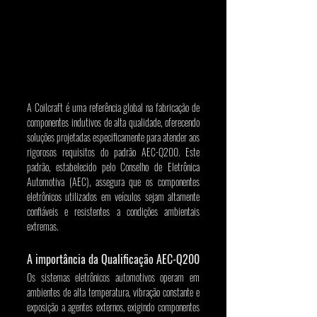
A Coilcraft é uma referência global na fabricação de 
componentes indutivos de alta qualidade, oferecendo 
soluções projetadas especificamente para atender aos 
rigorosos requisitos do padrão AEC-Q200. Este 
padrão, estabelecido pelo Conselho de Eletrônica 
Automotiva (AEC), assegura que os componentes 
eletrônicos utilizados em veículos sejam altamente 
confiáveis e resistentes a condições ambientais 
extremas.
A importância da Qualificação AEC-Q200
Os sistemas eletrônicos automotivos operam em 
ambientes de alta temperatura, vibração constante e 
exposição a agentes externos, exigindo componentes 