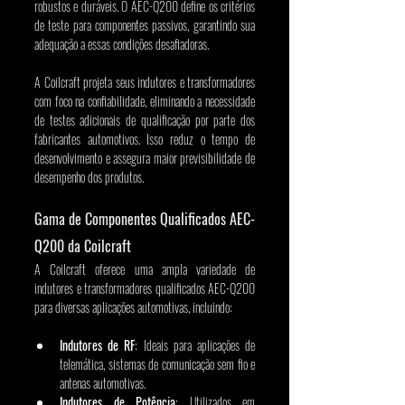
robustos e duráveis. O AEC-Q200 define os critérios 
de teste para componentes passivos, garantindo sua 
adequação a essas condições desafiadoras.
A Coilcraft projeta seus indutores e transformadores 
com foco na confiabilidade, eliminando a necessidade 
de testes adicionais de qualificação por parte dos 
fabricantes automotivos. Isso reduz o tempo de 
desenvolvimento e assegura maior previsibilidade de 
desempenho dos produtos.
Gama de Componentes Qualificados AEC-
Q200 da Coilcraft
A Coilcraft oferece uma ampla variedade de 
indutores e transformadores qualificados AEC-Q200 
para diversas aplicações automotivas, incluindo:
Indutores de RF
: Ideais para aplicações de 
telemática, sistemas de comunicação sem fio e 
antenas automotivas.
Indutores de Potência
: Utilizados em 