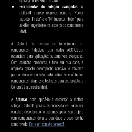
operação entre -60°C e 200°C.
Ferramentas de seleção avançadas
: A 
Coilcraft oferece recursos como o "Power 
Inductor Finder" e o "RF Inductor Finder" para 
auxiliar engenheiros na escolha do componente 
ideal.
A Coilcraft se destaca no fornecimento de 
componentes indutivos qualificados AEC-Q200, 
essenciais para aplicações automotivas avançadas. 
Com soluções inovadoras e foco em qualidade, a 
empresa garante desempenho confiável e eficiente 
para os desafios do setor automotivo. Se você busca 
componentes robustos e testados para seu projeto, a 
Coilcraft é a parceira ideal.
A 
Artimar
 pode ajudá-lo a encontrar a melhor 
solução Coilcraft para suas necessidades. Entre em 
contato e descubra como podemos apoiar seu projeto 
com componentes de alta qualidade e desempenho 
comprovado! 
Entre em contato conosco! 