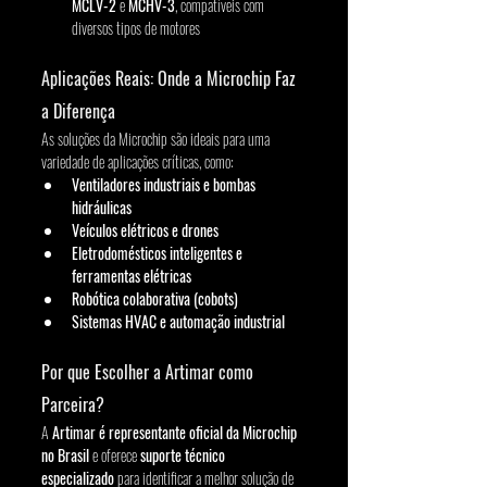
MCLV-2
 e 
MCHV-3
, compatíveis com 
diversos tipos de motores
Aplicações Reais: Onde a Microchip Faz 
a Diferença
As soluções da Microchip são ideais para uma 
variedade de aplicações críticas, como:
Ventiladores industriais e bombas 
hidráulicas
Veículos elétricos e drones
Eletrodomésticos inteligentes e 
ferramentas elétricas
Robótica colaborativa (cobots)
Sistemas HVAC e automação industrial
Por que Escolher a Artimar como 
Parceira?
A 
Artimar é representante oficial da Microchip 
no Brasil
 e oferece 
suporte técnico 
especializado
 para identificar a melhor solução de 