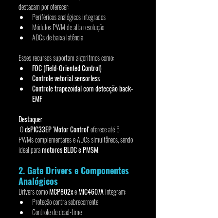
destacam por oferecer:
Periféricos analógicos integrados
Módulos PWM de alta resolução
ADCs de baixa latência
Esses recursos suportam algoritmos como:
FOC (Field-Oriented Control)
Controle vetorial sensorless
Controle trapezoidal com detecção back-
EMF
Destaque:
 O 
dsPIC33EP 'Motor Control'
 oferece até 6 
PWMs complementares e ADCs simultâneos, sendo 
ideal para 
motores BLDC e PMSM
.
2. Gate Drivers e Componentes 
Analógicos
Drivers como 
MCP802x
 e 
MIC4607A
 integram:
Proteção contra sobrecorrente
Controle de dead-time