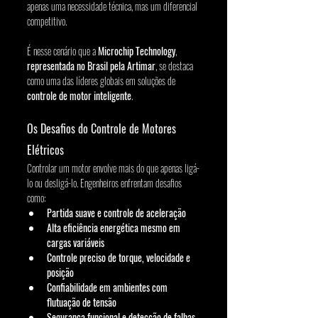
apenas uma necessidade técnica, mas um diferencial 
competitivo.
É nesse cenário que a 
Microchip Technology
, 
representada no Brasil pela Artimar
, se destaca 
como uma das líderes globais em soluções de 
controle de motor inteligente
.
Os Desafios do Controle de Motores 
Elétricos
Controlar um motor envolve mais do que apenas ligá-
lo ou desligá-lo. Engenheiros enfrentam desafios 
como:
Partida suave e controle de aceleração
Alta eficiência energética mesmo em 
cargas variáveis
Controle preciso de torque, velocidade e 
posição
Confiabilidade em ambientes com 
flutuação de tensão
Segurança funcional e detecção de falhas 