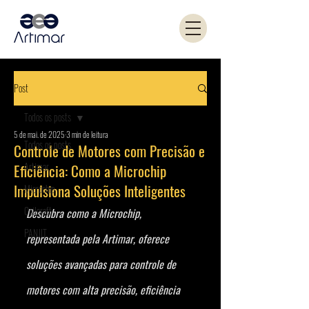
Post
Todos os posts
5 de mai. de 2025
3 min de leitura
Todos os posts
Controle de Motores com Precisão e
Artimar
Eficiência: Como a Microchip
Impulsiona Soluções Inteligentes
Microchip
Coilcraft
Descubra como a Microchip, 
PANJIT
representada pela Artimar, oferece 
soluções avançadas para controle de 
motores com alta precisão, eficiência 