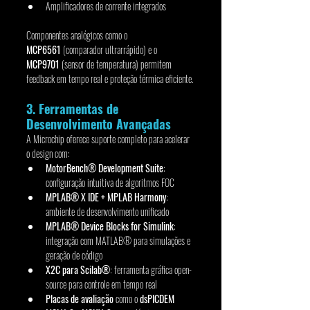
Amplificadores de corrente integrados
Componentes analógicos como o 
MCP6561
 (comparador ultrarrápido) e o 
MCP9701
 (sensor de temperatura) permitem 
feedback em tempo real e proteção térmica eficiente.
3. Ferramentas de 
Desenvolvimento Avançadas
A Microchip oferece suporte completo para acelerar 
o design com:
MotorBench® Development Suite
: 
configuração intuitiva de algoritmos FOC
MPLAB® X IDE + MPLAB Harmony
: 
ambiente de desenvolvimento unificado
MPLAB® Device Blocks for Simulink
: 
integração com MATLAB® para simulações e 
geração de código
X2C para Scilab®
: ferramenta gráfica open-
source para controle em tempo real
Placas de avaliação
 como o 
dsPICDEM 