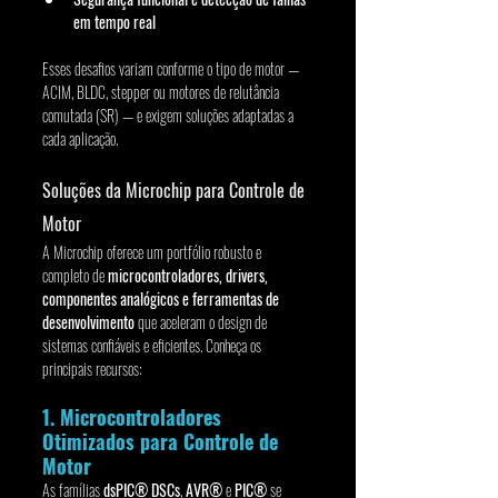
em tempo real
Esses desafios variam conforme o tipo de motor — 
ACIM, BLDC, stepper ou motores de relutância 
comutada (SR) — e exigem soluções adaptadas a 
cada aplicação.
Soluções da Microchip para Controle de 
Motor
A Microchip oferece um portfólio robusto e 
completo de 
microcontroladores, drivers, 
componentes analógicos e ferramentas de 
desenvolvimento
 que aceleram o design de 
sistemas confiáveis e eficientes. Conheça os 
principais recursos:
1. Microcontroladores 
Otimizados para Controle de 
Motor
As famílias 
dsPIC® DSCs
, 
AVR®
 e 
PIC®
 se 