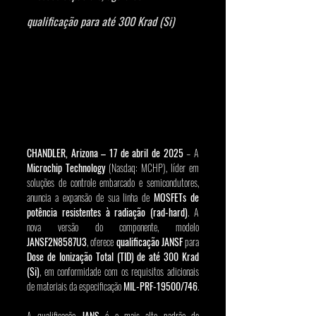
qualificação para até 300 Krad (Si)
CHANDLER, Arizona – 17 de abril de 2025
 – A 
Microchip Technology
 (Nasdaq: MCHP), líder em 
soluções de controle embarcado e semicondutores, 
anuncia a expansão de sua linha de 
MOSFETs de 
potência resistentes à radiação (rad-hard)
. A 
nova versão do componente, modelo 
JANSF2N8587U3
, oferece 
qualificação JANSF
 para 
Dose de Ionização Total (TID) de até 300 Krad 
(Si)
, em conformidade com os requisitos adicionais 
de materiais da especificação 
MIL-PRF-19500/746
.
A qualificação 
JANS
 é o mais alto padrão de 