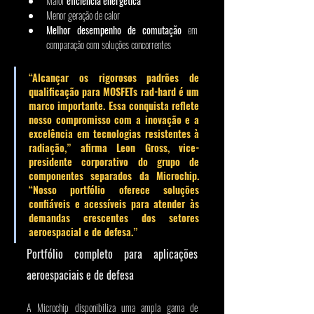
Maior 
eficiência energética
Menor geração de calor
Melhor desempenho de comutação
 em 
comparação com soluções concorrentes
“Alcançar os rigorosos padrões de 
qualificação para MOSFETs rad-hard é um 
marco importante. Essa conquista reflete 
nosso compromisso com a inovação e a 
excelência em tecnologias resistentes à 
radiação,” afirma 
Leon Gross
, vice-
presidente corporativo do grupo de 
componentes separados da Microchip. 
“Nosso portfólio oferece soluções 
confiáveis e acessíveis para atender às 
demandas crescentes dos setores 
aeroespacial e de defesa.”
Portfólio completo para aplicações 
aeroespaciais e de defesa
A Microchip disponibiliza uma ampla gama de 