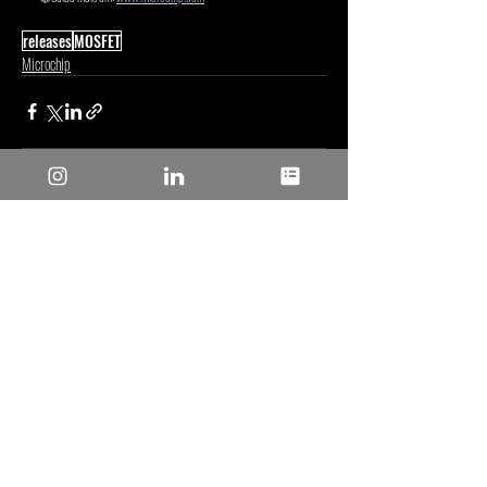
releases
MOSFET
Microchip
Posts recentes
Ver tudo