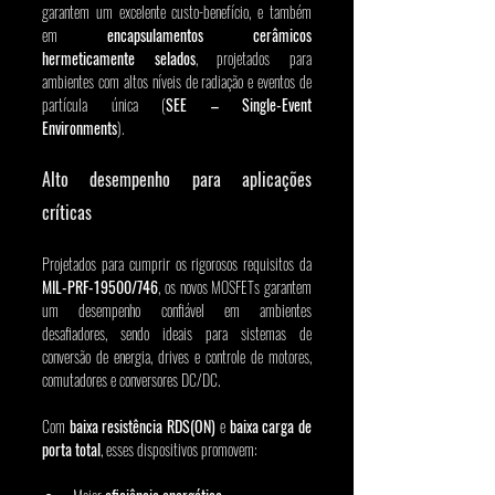
garantem um excelente custo-benefício, e também 
em 
encapsulamentos cerâmicos 
hermeticamente selados
, projetados para 
ambientes com altos níveis de radiação e eventos de 
partícula única (
SEE – Single-Event 
Environments
).
Alto desempenho para aplicações 
críticas
Projetados para cumprir os rigorosos requisitos da 
MIL-PRF-19500/746
, os novos MOSFETs garantem 
um desempenho confiável em ambientes 
desafiadores, sendo ideais para sistemas de 
conversão de energia, drives e controle de motores, 
comutadores e conversores DC/DC.
Com 
baixa resistência RDS(ON)
 e 
baixa carga de 
porta total
, esses dispositivos promovem: