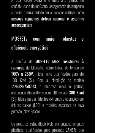
confiabilidade da indústria, assegurando desempenho 
superior e durabilidade em aplicações críticas como 
missões espaciais, defesa nacional e sistemas 
aeroespaciais
.
MOSFETs com maior robustez e 
eficiência energética
A família de 
MOSFETs JANS resistentes à 
radiação
 da Microchip cobre faixas de tensão de 
100V a 250V
, inicialmente qualificados para até 
100 Krad (Si). Com a introdução do modelo 
JANSF2N7587U3
, a empresa eleva o padrão, 
oferecendo dispositivos com TID de até 
300 Krad 
(Si)
, ideais para ambientes extremos e operações em 
órbitas baixas (LEO) e missões espaciais de nova 
geração (New Space).
Os produtos estão disponíveis em encapsulamentos 
plásticos qualificados pelo processo 
JANSR
, que 