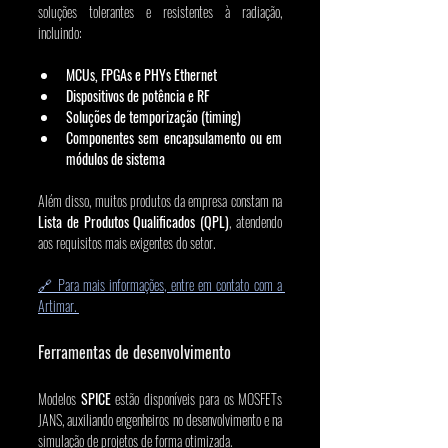
soluções tolerantes e resistentes à radiação, 
incluindo:
MCUs, FPGAs e PHYs Ethernet
Dispositivos de potência e RF
Soluções de temporização (timing)
Componentes sem encapsulamento ou em 
módulos de sistema
Além disso, muitos produtos da empresa constam na 
Lista de Produtos Qualificados (QPL)
, atendendo 
aos requisitos mais exigentes do setor.
🔗 Para mais informações, entre em contato com a 
Artimar. 
Ferramentas de desenvolvimento
Modelos 
SPICE
 estão disponíveis para os MOSFETs 
JANS, auxiliando engenheiros no desenvolvimento e na 
simulação de projetos de forma otimizada.