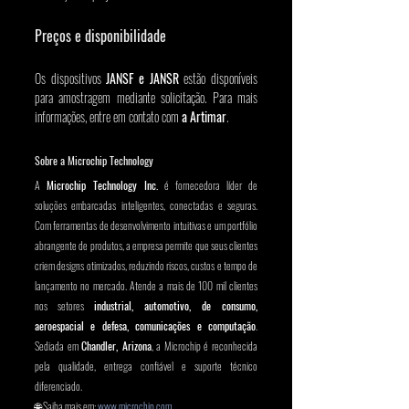
Preços e disponibilidade
Os dispositivos 
JANSF e JANSR
 estão disponíveis 
para amostragem mediante solicitação. Para mais 
informações, entre em contato com 
a Artimar
.
Sobre a Microchip Technology
A 
Microchip Technology Inc.
 é fornecedora líder de 
soluções embarcadas inteligentes, conectadas e seguras. 
Com ferramentas de desenvolvimento intuitivas e um portfólio 
abrangente de produtos, a empresa permite que seus clientes 
criem designs otimizados, reduzindo riscos, custos e tempo de 
lançamento no mercado. Atende a mais de 100 mil clientes 
nos setores 
industrial, automotivo, de consumo, 
aeroespacial e defesa, comunicações e computação
. 
Sediada em 
Chandler, Arizona
, a Microchip é reconhecida 
pela qualidade, entrega confiável e suporte técnico 
diferenciado.
🌐 Saiba mais em: 
www.microchip.com