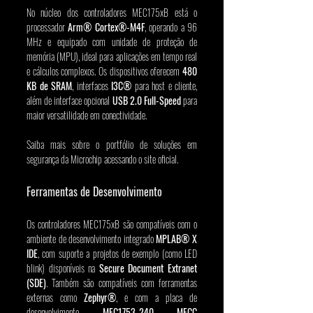
No núcleo dos controladores MEC175xB está o 
processador 
Arm® Cortex®-M4F
, operando a 96 
MHz e equipado com unidade de proteção de 
memória (MPU), ideal para aplicações em tempo real 
e cálculos complexos. Os dispositivos oferecem 
480 
KB de SRAM
, interfaces 
I3C®
 para host e cliente, 
além de interface opcional 
USB 2.0 Full-Speed
 para 
maior versatilidade em conectividade.
Saiba mais sobre o portfólio de soluções em 
segurança da Microchip acessando o site oficial.
Ferramentas de Desenvolvimento
Os controladores MEC175xB são compatíveis com o 
ambiente de desenvolvimento integrado 
MPLAB® X 
IDE
, com suporte a projetos de exemplo (como LED 
blink) disponíveis na 
Secure Document Extranet 
(SDE)
. Também são compatíveis com ferramentas 
externas como 
Zephyr®
, e com a placa de 
desenvolvimento 
MEC1753-240 MECC 