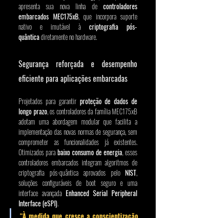
apresenta sua nova linha de 
controladores 
embarcados MEC175xB
, que incorpora suporte 
nativo e imutável à 
criptografia pós-
quântica
 diretamente no hardware.
Segurança reforçada e desempenho 
eficiente para aplicações embarcadas
Projetados para garantir 
proteção de dados de 
longo prazo
, os controladores da família MEC175xB 
adotam uma abordagem modular que facilita a 
implementação das novas normas de segurança, sem 
comprometer as funcionalidades já existentes. 
Otimizados para 
baixo consumo de energia
, esses 
controladores embarcados integram algoritmos de 
criptografia pós-quântica aprovados pelo 
NIST
, 
soluções configuráveis de boot seguro e uma 
interface avançada 
Enhanced Serial Peripheral 
Interface (eSPI)
.
“À medida que cresce a conscientização 