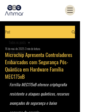
Post
Todos os posts
16 de mai. de 2025
3 min de leitura
Todos os posts
Microchip Apresenta Controladores
Artimar
Embarcados com Segurança Pós-
Quântica em Hardware Família
Microchip
MEC175xB
Coilcraft
Família MEC175xB oferece criptografia 
PANJIT
resistente a ataques quânticos, recursos 
avançados de segurança e baixo 