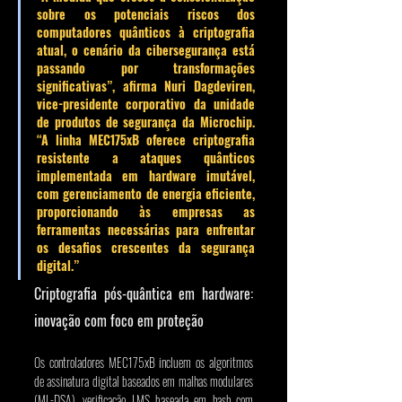
sobre os potenciais riscos dos 
computadores quânticos à criptografia 
atual, o cenário da cibersegurança está 
passando por transformações 
significativas”, afirma 
Nuri Dagdeviren
, 
vice-presidente corporativo da unidade 
de produtos de segurança da Microchip. 
“A linha MEC175xB oferece criptografia 
resistente a ataques quânticos 
implementada em hardware imutável, 
com gerenciamento de energia eficiente, 
proporcionando às empresas as 
ferramentas necessárias para enfrentar 
os desafios crescentes da segurança 
digital.”
Criptografia pós-quântica em hardware: 
inovação com foco em proteção
Os controladores MEC175xB incluem os algoritmos 
de assinatura digital baseados em malhas modulares 
(ML-DSA), verificação LMS baseada em hash com 