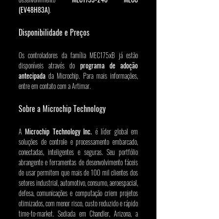
(EV48H83A)
.
Disponibilidade e Preços
Os controladores da família MEC175xB já estão 
disponíveis através do 
programa de adoção 
antecipada
 da Microchip. Para mais informações, 
entre em contato com a Artimar. 
Sobre a Microchip Technology
A 
Microchip Technology Inc.
 é líder global em 
soluções de controle e processamento embarcado, 
conectadas, inteligentes e seguras. Seu portfólio 
abrangente e ferramentas de desenvolvimento fáceis 
de usar permitem que mais de 100 mil clientes dos 
setores industrial, automotivo, consumo, aeroespacial, 
defesa, comunicações e computação criem projetos 
otimizados, com menor risco, custo reduzido e rápido 
time-to-market. Sediada em Chandler, Arizona, a 