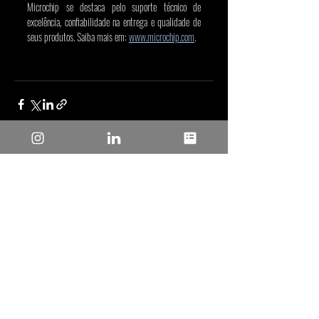
Microchip se destaca pelo suporte técnico de 
excelência, confiabilidade na entrega e qualidade de 
seus produtos. Saiba mais em: 
www.microchip.com
.
Posts recentes
Ver tudo