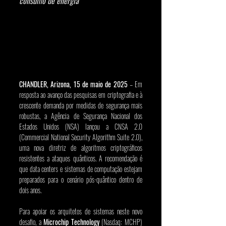
consumo de energia
CHANDLER, Arizona, 15 de maio de 2025
 – Em 
resposta ao avanço das pesquisas em criptografia e à 
crescente demanda por medidas de segurança mais 
robustas, a Agência de Segurança Nacional dos 
Estados Unidos (NSA) lançou a CNSA 2.0 
(Commercial National Security Algorithm Suite 2.0), 
uma nova diretriz de algoritmos criptográficos 
resistentes a ataques quânticos. A recomendação é 
que data centers e sistemas de computação estejam 
preparados para o cenário pós-quântico dentro de 
dois anos.
Para apoiar os arquitetos de sistemas neste novo 
desafio, a 
Microchip Technology
 (Nasdaq: MCHP) 