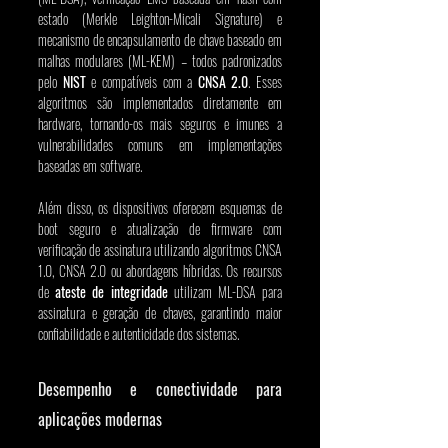
estado (Merkle Leighton-Micali Signature) e 
mecanismo de encapsulamento de chave baseado em 
malhas modulares (ML-KEM) – todos padronizados 
pelo 
NIST
 e compatíveis com a 
CNSA 2.0
. Esses 
algoritmos são implementados diretamente em 
hardware, tornando-os mais seguros e imunes a 
vulnerabilidades comuns em implementações 
baseadas em software.
Além disso, os dispositivos oferecem esquemas de 
boot seguro e atualização de firmware com 
verificação de assinatura utilizando algoritmos CNSA 
1.0, CNSA 2.0 ou abordagens híbridas. Os recursos 
de 
ateste de integridade
 utilizam ML-DSA para 
assinatura e geração de chaves, garantindo maior 
confiabilidade e autenticidade dos sistemas.
Desempenho e conectividade para 
aplicações modernas