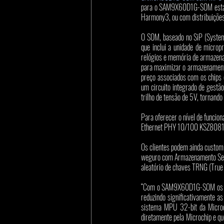
para o SAM9X60D1G-SOM está di
Harmony3, ou com distribuiçõe
O SOM, baseado no SiP (Syst
que inclui a unidade de micro
relógios e memória de armaze
para maximizar o armazenamento
preço associados com os chip
um circuito integrado de gestão
trilho de tensão de 5V, tornando
Para oferecer o nível de funci
Ethernet PHY 10/100 KSZ8081 
Os clientes podem ainda customi
weguro com Armazenamento Segu
aleatório de chaves TRNG (True
“Com o SAM9X60D1G-SOM os eng
reduzindo significativamente a
sistema MPU 32-bit da Microch
diretamente pela Microchip e qu