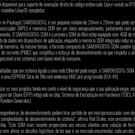
sponível para suporte de execução direta do código embarcado (
bare-metal
) ou RT
s mainline Linux® completas.
em-in-Package) SAM9X60D1G, é um pequeno módulo de 28mm x 28mm que pode ser 
processador (MPU) e memória DDR em um único encapsulamento, juntamente com as 
namento. O SAM9X60D1G-SOM é o primeiro SOM da Microchip equipado com 4GB de m
 de dados em dispositivos de aplicação, enquanto a memória DDR integrada reduz os r
s de memória. Ao mesmo tempo, o formato compacto do SAM9X60D1G-SOM contém i
 de corrente (PMIC) que simplifica o esforço de desenvolvimento no que respeita a al
 possível criar sistemas com baixo nível de consumo.
onalidades que um sistema ligado a uma rede Ethernet pode exigir, o SAM9X60D1G-SOM 
e uma EEPROM Série de 1Kb com endereço MAC pré-programado (EUI-48). 
zar os seus projetos tendo em conta o nível de segurança que a sua aplicação exige, inc
ro de Chave (OTP) integrado no chip, Sistema de Encriptação em Hardware (TDES, A
 Random Generator). 
enheiros de desenvolvimento podem tirar partido de um microprocessador com dese
s complexidades de desenvolvimento de sistema”, afirma Rod Drake, vice-presidente d
ip. “Este SOM mais recente proporciona aos nossos clientes uma solução de form
e vem aliviar os desafios logísticos de ter que ir ao mercado encomendar cada um dos 