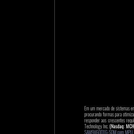
Em um mercado de sistemas emb
procurando formas para otimiz
responder aos crescentes requi
Technology Inc. 
(Nasdaq: MCH
SAM9X60D1G-SOM com MPU e