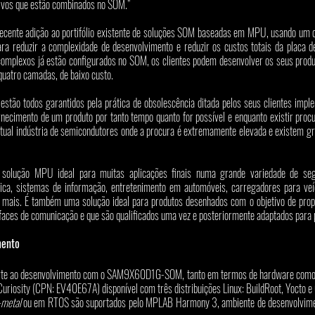
vos que estão combinados no SOM.”
te adição ao portifólio existente de soluções SOM baseadas em MPU, usando um c
a reduzir a complexidade de desenvolvimento e reduzir os custos totais da placa de
complexos já estão configurados no SOM, os clientes podem desenvolver os seus prod
quatro camadas, de baixo custo.
tão todos garantidos pela prática de obsolescência ditada pelos seus clientes imple
rnecimento de um produto por tanto tempo quanto for possível e enquanto existir procu
atual indústria de semicondutores onde a procura é extremamente elevada e existem g
ção MPU ideal para muitas aplicações finais numa grande variedade de segm
ca, sistemas de informação, entretenimento em automóveis, carregadores para veícul
o mais. É também uma solução ideal para produtos desenhados com o objetivo de prop
aces de comunicação e que são qualificados uma vez e posteriormente adaptados para 
mento
orte ao desenvolvimento com o SAM9X60D1G-SOM, tanto em termos de hardware como d
riosity (CPN: EV40E67A) disponível com três distribuições Linux: BuildRoot, Yocto 
-metal
 ou em RTOS são suportados pelo MPLAB Harmony 3, ambiente de desenvolvime