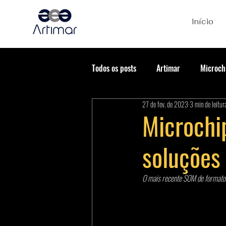
Início
Todos os posts
Artimar
Microch
27 de fev. de 2023
3 min de leitur
Microchip
soluçõe
O mais recente SOM de formato 