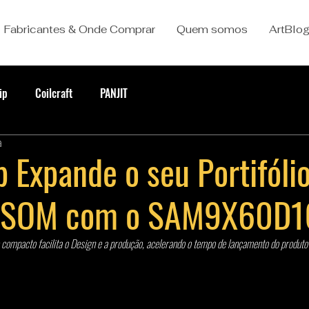
Fabricantes & Onde Comprar
Quem somos
ArtBlo
ip
Coilcraft
PANJIT
a
 Expande o seu Portifóli
s SOM com o SAM9X60D
compacto facilita o Design e a produção, acelerando o tempo de lançamento do produt