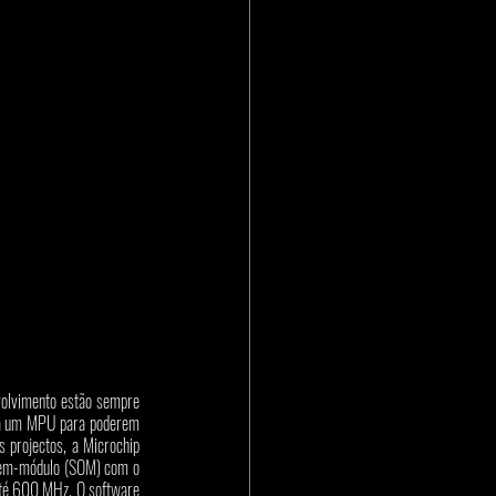
olvimento estão sempre 
ra um MPU para poderem 
 projectos, a Microchip 
 anunciou a expansão do seu portfólio de microprocessadores em formato sistema-em-módulo (SOM) com o 
té 600 MHz. O software 