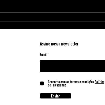
Proteja Aplicações Críticas com os
Nova 
Elementos Seguros da Microchip
4300:
RAID 
Cente
Assine nossa newsletter
Email
Concordo com os termos e condições
Política
de Privacidade
Enviar