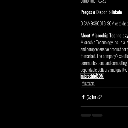
compilador XC32. 
Preços e Disponibilidade
O SAM9X60D1G-SOM está dispo
About Microchip Technolog
Microchip Technology Inc. is a l
and comprehensive product portf
to market. The company’s solut
communications and computing ma
dependable delivery and quality.
microchip
SOM
Microchip