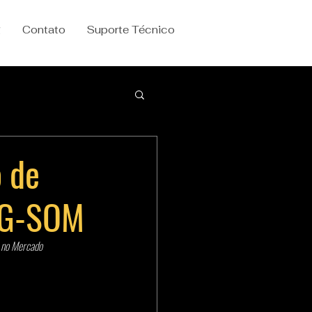
g
Contato
Suporte Técnico
o de
1G-SOM
o no Mercado