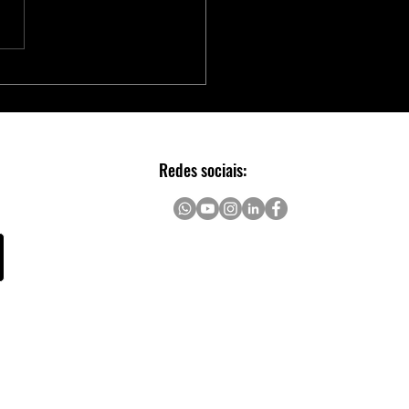
Série Adaptec® SmartRAID
 Aceleradores NVMe para
Escalável e Seguro em Data
rs
Redes sociais: