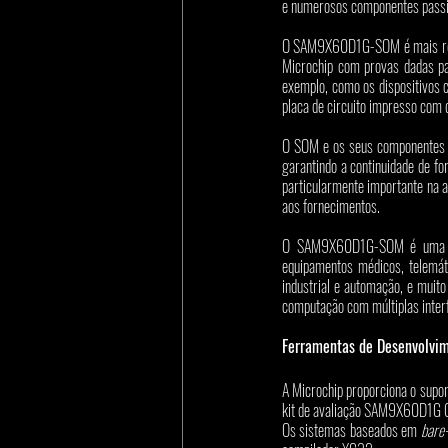
e numerosos componentes passi
O SAM9X60D1G-SOM é mais recen
Microchip com provas dadas par
exemplo, como os dispositivos 
placa de circuito impresso com 
O SOM e os seus componentes es
garantindo a continuidade de fo
particularmente importante na 
aos fornecimentos. 
O SAM9X60D1G-SOM é uma solu
equipamentos médicos, telemáti
industrial e automação, e muit
computação com múltiplas interf
Ferramentas de Desenvolvi
A Microchip proporciona o sup
kit de avaliação SAM9X60D1G Cu
Os sistemas baseados em 
bare