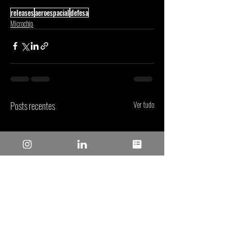
releases
aeroespacial
defesa
Microchip
Posts recentes
Ver tudo