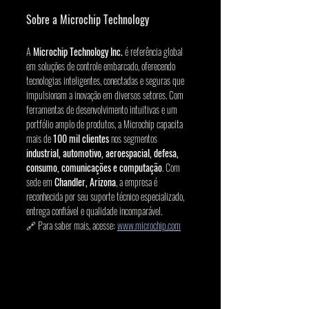
Sobre a Microchip Technology
A 
Microchip Technology Inc.
 é referência global 
em soluções de controle embarcado, oferecendo 
tecnologias inteligentes, conectadas e seguras que 
impulsionam a inovação em diversos setores. Com 
ferramentas de desenvolvimento intuitivas e um 
portfólio amplo de produtos, a Microchip capacita 
mais de 
100 mil clientes
 nos segmentos 
industrial, automotivo, aeroespacial, defesa, 
consumo, comunicações e computação
. Com 
sede em 
Chandler, Arizona
, a empresa é 
reconhecida por seu suporte técnico especializado, 
entrega confiável e qualidade incomparável.
🔗 Para saber mais, acesse: 
www.microchip.com