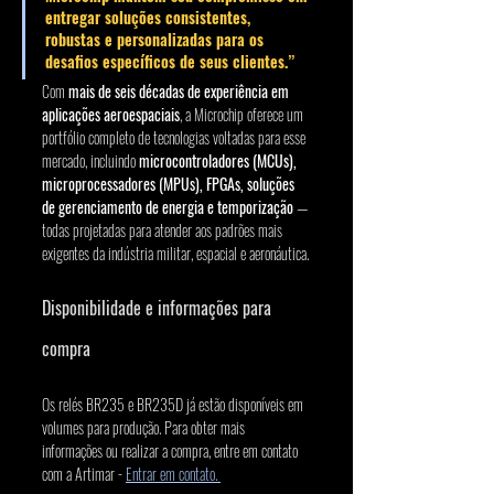
entregar soluções consistentes, 
robustas e personalizadas para os 
desafios específicos de seus clientes.”
Com 
mais de seis décadas de experiência em 
aplicações aeroespaciais
, a Microchip oferece um 
portfólio completo de tecnologias voltadas para esse 
mercado, incluindo 
microcontroladores (MCUs), 
microprocessadores (MPUs), FPGAs, soluções 
de gerenciamento de energia e temporização
 — 
todas projetadas para atender aos padrões mais 
exigentes da indústria militar, espacial e aeronáutica.
Disponibilidade e informações para 
compra
Os relés BR235 e BR235D já estão disponíveis em 
volumes para produção. Para obter mais 
informações ou realizar a compra, entre em contato 
com a Artimar - 
Entrar em contato. 