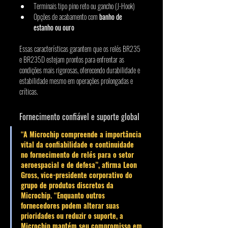
Terminais tipo pino reto ou gancho (J-Hook)
Opções de acabamento com 
banho de 
estanho ou ouro
Essas características garantem que os relés BR235 
e BR235D estejam prontos para enfrentar as 
condições mais rigorosas, oferecendo durabilidade e 
estabilidade mesmo em operações prolongadas e 
críticas.
Fornecimento confiável e suporte global
“A Microchip compreende a importância 
vital da confiabilidade e continuidade 
no fornecimento de relés para o setor 
aeroespacial e de defesa”, afirma 
Leon 
Gross
, vice-presidente corporativo do 
grupo de produtos discretos da 
Microchip. “Enquanto outros 
fornecedores podem alterar suas 
prioridades ou reduzir o suporte, a 
Microchip mantém seu compromisso em 