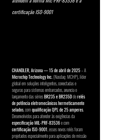
atendem à norma MIL-PRF-83536 e à 
certificação ISO-9001 
CHANDLER, Arizona — 15 de abril de 2025
 – A 
Microchip Technology Inc.
 (Nasdaq: MCHP), líder 
global em soluções inteligentes, conectadas e 
seguras para sistemas embarcados, anuncia o 
lançamento das séries 
BR235 e BR235D
 de 
relés 
de potência eletromecânicos hermeticamente 
selados
, com 
qualificação QPL de 25 amperes
. 
Desenvolvidos para atender às exigências da 
especificação MIL-PRF-83536
 e com 
certificação ISO-9001
, esses novos relés foram 
projetados especialmente para aplicações de missão 