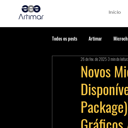
Início
Todos os posts
Artimar
Microch
26 de fev. de 2025
3 min de leitur
Novos M
Disponív
Package)
Gráficos