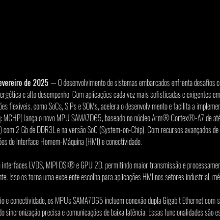
evereiro de 2025 
— O desenvolvimento de sistemas embarcados enfrenta desafios c
energética e alto desempenho. Com aplicações cada vez mais sofisticadas e exigentes em
ões flexíveis, como SoCs, SiPs e SOMs, acelera o desenvolvimento e facilita a impleme
q: MCHP) lança o novo MPU SAMA7D65, baseado no núcleo Arm® Cortex®-A7 de até 1
 com 2 Gb de DDR3L e na versão SoC (System-on-Chip). Com recursos avançados de gr
ões de Interface Homem-Máquina (HMI) e conectividade.
terfaces LVDS, MIPI DSI® e GPU 2D, permitindo maior transmissão e processament
te. Isso os torna uma excelente escolha para aplicações HMI nos setores industrial, mé
io e conectividade, os MPUs SAMA7D65 incluem conexão dupla Gigabit Ethernet com s
do sincronização precisa e comunicações de baixa latência. Essas funcionalidades são e