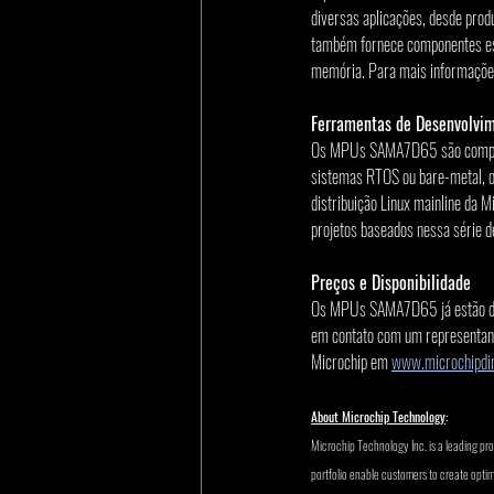
diversas aplicações, desde pro
também fornece componentes esse
memória. Para mais informaçõe
Ferramentas de Desenvolvi
Os MPUs SAMA7D65 são compatíve
sistemas RTOS ou bare-metal, o
distribuição Linux mainline da 
projetos baseados nessa série 
Preços e Disponibilidade
Os MPUs SAMA7D65 já estão disp
em contato com um representante
Microchip em 
www.microchipdi
About Microchip Technology
:
Microchip Technology Inc. is a leading pr
portfolio enable customers to create opti