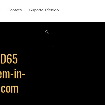
g
Contato
Suporte Técnico
7D65
em-in-
 com