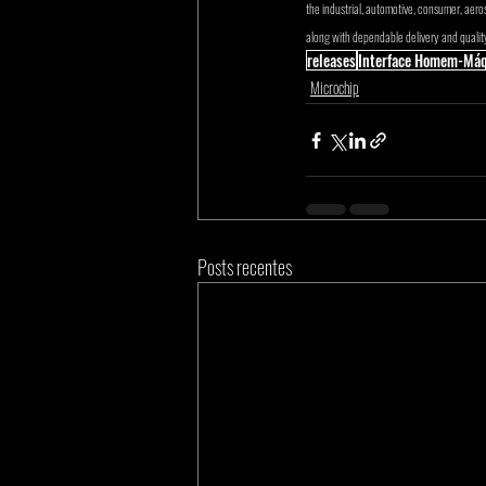
the industrial, automotive, consumer, ae
along with dependable delivery and quality
releases
Interface Homem-Má
Microchip
Posts recentes