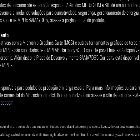
dutos de consumo até exploração espacial. Além dos MPUs SOM e SiP de um ou múltiplos
nciais, incluindo soluções para conectividade, segurança, gerenciamento de energia, 
s sobre os MPUs SAMA7D65, acesse a página oficial do produto.
mento
is com a Microchip Graphics Suite (MGS) e outras ferramentas gráficas de terceiro
s MPUs são suportados pelo MPLAB Harmony v3. O suporte para Linux está disponível
Microchip. Além disso, a Placa de Desenvolvimento SAMA7D65 Curiosity está disponível 
de MPUs.
oníveis para pedidos de produção em larga escala. Para mais informações ou para rea
 comercial da Microchip, um distribuidor autorizado ou acesse o site de compras e ate
rect.com
.
ovider of smart, connected and secure embedded control and processing solutions. Its easy-to-use development to
mal designs which reduce risk while lowering total system cost and time to market. The company’s solutions serve