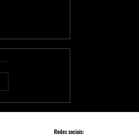
Série Adaptec® SmartRAID
 Aceleradores NVMe para
Escalável e Seguro em Data
rs
Redes sociais: