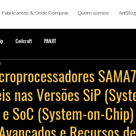
Fabricantes & Onde Comprar
Quem somos
ArtBlo
ip
Coilcraft
PANJIT
a
icroprocessadores SAMA
eis nas Versões SiP (Syst
 e SoC (System-on-Chip)
 Avançados e Recursos de