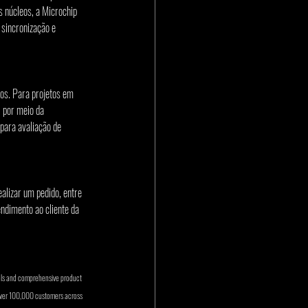
 núcleos, a Microchip 
sincronização e 
s. Para projetos em 
 por meio da 
para avaliação de 
lizar um pedido, entre 
ndimento ao cliente da 
ols and comprehensive product 
 over 100,000 customers across 