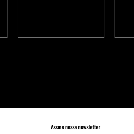
Proteja Aplicações Críticas com os
Nova 
Elementos Seguros da Microchip
4300:
RAID 
Cente
Assine nossa newsletter