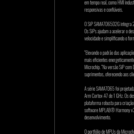
em tempo real, como HMI industr
responsivas e confiáveis.
O SiP SAMA7D65D2G integra 2 G
Os SiPs ajudam a acelerar o des
velocidade e simplificando o fo
“Elevando o padrão das aplicaçõ
mais eficientes energeticament
Microchip. “Na versão SiP com 
suprimentos, oferecendo aos cli
A série SAMA7D65 foi projetad
Arm Cortex-A7 de 1 GHz. Os des
plataforma robusta para criação 
software MPLAB® Harmony v3 e L
desenvolvimento.
O portfólio de MPUs da Microch