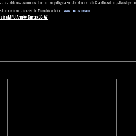
rospace and defense, communications and computing markets. Headquartered in Chandler, Arizona, Microchip offers
. For more information, visit the Microchip website at 
www.microchip.com
.
quina
MPU
Arm® Cortex®-A7