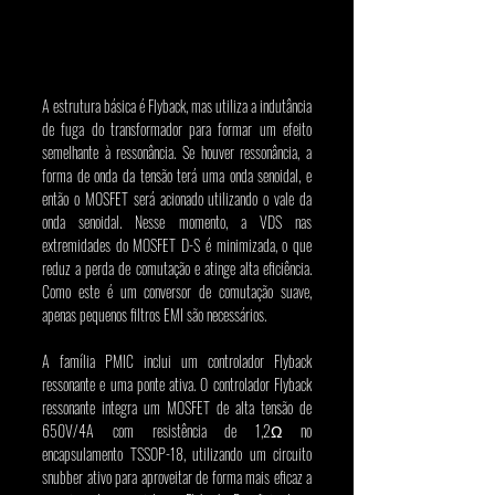
A estrutura básica é Flyback, mas utiliza a indutância 
de fuga do transformador para formar um efeito 
semelhante à ressonância. Se houver ressonância, a 
forma de onda da tensão terá uma onda senoidal, e 
então o MOSFET será acionado utilizando o vale da 
onda senoidal. Nesse momento, a VDS nas 
extremidades do MOSFET D-S é minimizada, o que 
reduz a perda de comutação e atinge alta eficiência. 
Como este é um conversor de comutação suave, 
apenas pequenos filtros EMI são necessários.
A família PMIC inclui um controlador Flyback 
ressonante e uma ponte ativa. O controlador Flyback 
ressonante integra um MOSFET de alta tensão de 
650V/4A com resistência de 1,2Ω no 
encapsulamento TSSOP-18, utilizando um circuito 
snubber ativo para aproveitar de forma mais eficaz a 