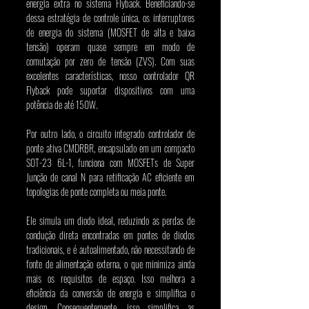
energia extra no sistema Flyback. Beneficiando-se 
dessa estratégia de controle única, os interruptores 
de energia do sistema (MOSFET de alta e baixa 
tensão) operam quase sempre em modo de 
comutação por zero de tensão (ZVS). Com suas 
excelentes características, nosso controlador QR 
Flyback pode suportar dispositivos com uma 
potência de até 150W.
Por outro lado, o circuito integrado controlador de 
ponte ativa CMDRBR, encapsulado em um compacto 
SOT-23 6L-1, funciona com MOSFETs de Super 
Junção de canal N para retificação AC eficiente em 
topologias de ponte completa ou meia ponte.
Ele simula um diodo ideal, reduzindo as perdas de 
condução direta encontradas em pontes de diodos 
tradicionais, e é autoalimentado, não necessitando de 
fonte de alimentação externa, o que minimiza ainda 
mais os requisitos de espaço. Isso melhora a 
eficiência da conversão de energia e simplifica o 
design. Consequentemente, isso simplifica as 