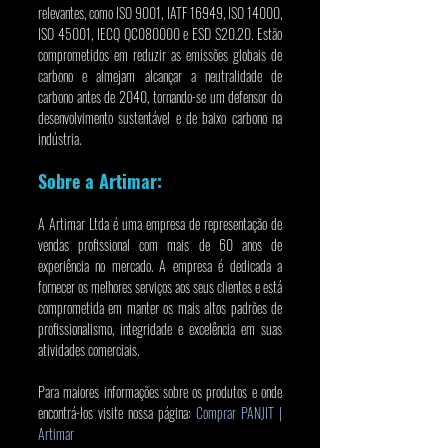
relevantes, como ISO 9001, IATF 16949, ISO 14000, 
ISO 45001, IECQ QC080000 e ESD S20.20. Estão 
comprometidos em reduzir as emissões globais de 
carbono e almejam alcançar a neutralidade de 
carbono antes de 2040, tornando-se um defensor do 
desenvolvimento sustentável e de baixo carbono na 
indústria.
Sobre a Artimar:
A Artimar Ltda é uma empresa de representação de 
vendas profissional com mais de 60 anos de 
experiência no mercado. A empresa é dedicada a 
fornecer os melhores serviços aos seus clientes e está 
comprometida em manter os mais altos padrões de 
profissionalismo, integridade e excelência em suas 
atividades comerciais.
Para maiores informações sobre os produtos e onde 
encontrá-los visite nossa página: 
Comprar PANJIT | 
Artimar