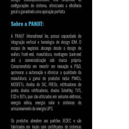
configurações do sistema, otimizando a eficiência 
geral e garantindo uma operação perfeita
Sobre a PANJIT:
A PANJIT International Inc. possui capacidade de 
integração vertical e tecnologia de design IDM. O 
escopo de negócios abrange desde o design de 
wafers front-end, manufatura, montagem back-end 
até a comercialização sob marca própria. 
Comprometida em investir em inovação e P&D, 
aprimorar a automação e otimizar a qualidade da 
manufatura, a gama de produtos inclui PMICs, 
MOSFETs, diodos de SiC, FREDs, retificadores de 
ponte, diodos retificadores, diodos Schottky, TVS, 
ESD e BJTs, que são utilizados em veículos elétricos, 
energia eólica, energia solar e sistemas de 
armazenamento de energia UPS.
Os produtos atendem aos padrões JEDEC e são 
fabricados em locais com certificados de sistemas 