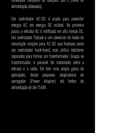
alimentação chaveada).
Um controlador AC-DC é usado para converter 
energia AC em energia DC estável. No primeiro 
passo, a entrada AC é retificada em alta tensão DC. 
Um controlador Flyback é um conversor de modo de 
comutação simples para AC-DC que funciona como 
um controlador buck-boost, mas utiliza indutores 
separados para formar um transformador. Graças ao 
transformador, é possível ter isolamento entre a 
entrada e a saída. Ele tem uma ampla gama de 
aplicações, desde pequenos adaptadores de 
carregador (Power Adapter) até fontes de 
alimentação de até 150W.