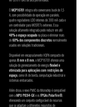
O 
MCP16701
 integra oito conversores buck de 1,5 
A, com possibilidade de operação em paralelo, 
quatro reguladores LDO internos de 300 mA cada e 
um controlador para MOSFETs externos. Essa 
solução altamente integrada pode reduzir em até 
48% o espaço ocupado
 na placa e eliminar mais 
de 
60% dos componentes discretos
 normalmente 
usados em soluções tradicionais.
Disponível em encapsulamento VQFN compacto de 
apenas 
8 mm x 8 mm
, o MCP16701 oferece uma 
solução de gerenciamento de energia 
flexível e 
otimizada para aplicações com restrições de 
espaço
, como IA de borda, computação industrial e 
sistemas embarcados.
Além disso, o novo PMIC da Microchip é compatível 
com a 
MPU PIC64-GX
 e os 
FPGAs PolarFire®
, 
oferecendo um conjunto configurável de recursos 
que se adaptam a diferentes requisitos de 