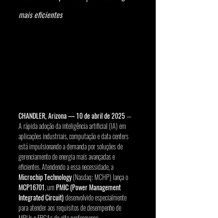
mais eficientes
CHANDLER, Arizona — 10 de abril de 2025
 — 
A rápida adoção da inteligência artificial (IA) em 
aplicações industriais, computação e data centers 
está impulsionando a demanda por soluções de 
gerenciamento de energia mais avançadas e 
eficientes. Atendendo a essa necessidade, a 
Microchip Technology
 (Nasdaq: MCHP) lança o 
MCP16701
, um 
PMIC (Power Management 
Integrated Circuit)
 desenvolvido especialmente 
para atender aos requisitos de desempenho de 
MPUs e FPGAs de alta performance.