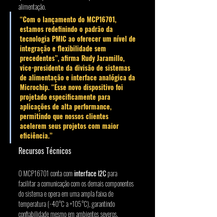
alimentação.
“Com o lançamento do MCP16701, 
estamos redefinindo o padrão da 
tecnologia PMIC ao oferecer um nível de 
integração e flexibilidade sem 
precedentes”, afirma 
Rudy Jaramillo
, 
vice-presidente da divisão de sistemas 
de alimentação e interface analógica da 
Microchip. “Esse novo dispositivo foi 
projetado especificamente para 
aplicações de alta performance, 
permitindo que nossos clientes 
acelerem seus projetos com maior 
eficiência.”
Recursos Técnicos
O MCP16701 conta com 
interface I2C
 para 
facilitar a comunicação com os demais componentes 
do sistema e opera em uma ampla faixa de 
temperatura (−40°C a +105°C), garantindo 
confiabilidade mesmo em ambientes severos.