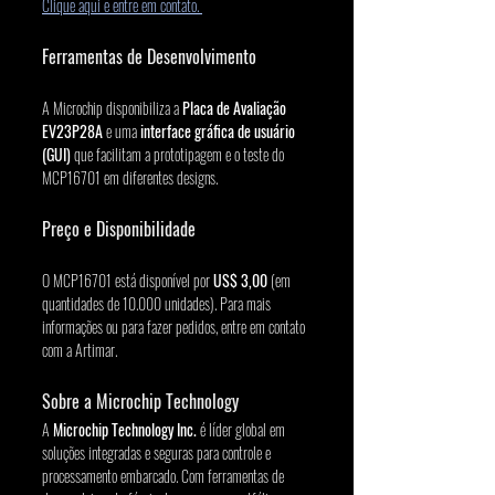
Clique aqui e entre em contato. 
Ferramentas de Desenvolvimento
A Microchip disponibiliza a 
Placa de Avaliação 
EV23P28A
 e uma 
interface gráfica de usuário 
(GUI)
 que facilitam a prototipagem e o teste do 
MCP16701 em diferentes designs.
Preço e Disponibilidade
O MCP16701 está disponível por 
US$ 3,00
 (em 
quantidades de 10.000 unidades). Para mais 
informações ou para fazer pedidos, entre em contato 
com a Artimar.
Sobre a Microchip Technology
A 
Microchip Technology Inc.
 é líder global em 
soluções integradas e seguras para controle e 
processamento embarcado. Com ferramentas de 