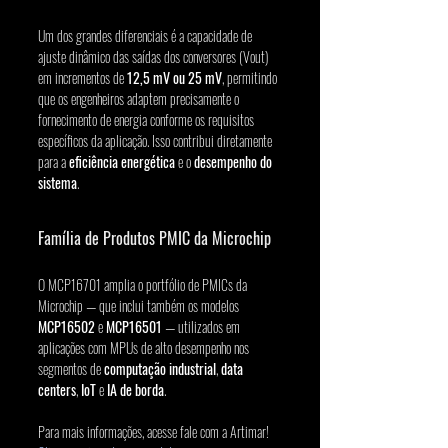
Um dos grandes diferenciais é a capacidade de 
ajuste dinâmico das saídas dos conversores (Vout) 
em incrementos de 
12,5 mV ou 25 mV
, permitindo 
que os engenheiros adaptem precisamente o 
fornecimento de energia conforme os requisitos 
específicos da aplicação. Isso contribui diretamente 
para a 
eficiência energética
 e o 
desempenho do 
sistema
.
Família de Produtos PMIC da Microchip
O MCP16701 amplia o portfólio de PMICs da 
Microchip — que inclui também os modelos 
MCP16502
 e 
MCP16501
 — utilizados em 
aplicações com MPUs de alto desempenho nos 
segmentos de 
computação industrial
, 
data 
centers
, 
IoT
 e 
IA de borda
.
Para mais informações, acesse fale com a Artimar!  