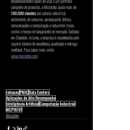
desenvolvimento fáceis de usar e um portfólio 
completo de produtos, a Microchip ajuda mais de 
100.000 clientes
 nos setores industrial, 
automotivo, de consumo, aeroespacial, defesa, 
comunicações e computação a reduzirem riscos, 
custos e tempo de lançamento no mercado. Sediada 
em Chandler, Arizona, a empresa é reconhecida pelo 
suporte técnico de excelência, qualidade e entrega 
confiável. Para saber mais, visite 
www.microchip.com
.
releases
PMIC
Data Centers
Aplicações de Alto Desempenho
Inteligência Artificial
Computação Industrial
MCP16701
Microchip