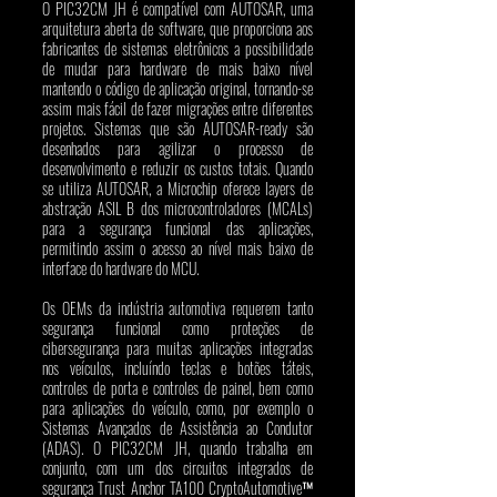
O PIC32CM JH é compatível com AUTOSAR, uma 
arquitetura aberta de software, que proporciona aos 
fabricantes de sistemas eletrônicos a possibilidade 
de mudar para hardware de mais baixo nível 
mantendo o código de aplicação original, tornando-se 
assim mais fácil de fazer migrações entre diferentes 
projetos. Sistemas que são AUTOSAR-ready são 
desenhados para agilizar o processo de 
desenvolvimento e reduzir os custos totais. Quando 
se utiliza AUTOSAR, a Microchip oferece layers de 
abstração ASIL B dos microcontroladores (MCALs) 
para a segurança funcional das aplicações, 
permitindo assim o acesso ao nível mais baixo de 
interface do hardware do MCU. 
Os OEMs da indústria automotiva requerem tanto 
segurança funcional como proteções de 
cibersegurança para muitas aplicações integradas 
nos veículos, incluíndo teclas e botões táteis, 
controles de porta e controles de painel, bem como 
para aplicações do veículo, como, por exemplo o  
Sistemas Avançados de Assistência ao Condutor 
(ADAS). O PIC32CM JH, quando trabalha em 
conjunto, com um dos circuitos integrados de 
segurança Trust Anchor TA100 CryptoAutomotive™ 