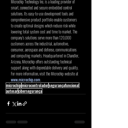
Microchip Technology Inc. is a leading provider of 
smart, connected and secure embedded control 
solutions. Its easy-to-use development tools and 
comprehensive product portfolio enable customers 
to create optimal designs which reduce risk while 
lowering total system cost and time to market. The 
company’s solutions serve more than 120,000 
customers across the industrial, automotive, 
consumer, aerospace and defense, communications 
and computing markets. Headquartered in Chandler, 
Arizona, Microchip offers outstanding technical 
support along with dependable delivery and quality. 
For more information, visit the Microchip website at 
www.microchip.com
.
microchip
microcontrolador
segurançafuncional
autosar
cibersegurança