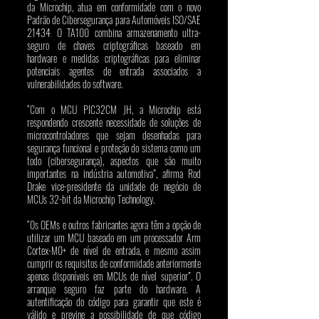
da Microchip, atua em conformidade com o novo 
Padrão de Cibersegurança para Automóveis ISO/SAE 
21434
. 
O TA100 combina armazenamento ultra-
seguro de chaves criptográficas baseado em 
hardware e medidas criptográficas para eliminar 
potenciais agentes de entrada associados a 
vulnerabilidades do software. 
“Com o MCU PIC32CM JH, a Microchip está 
respondendo crescente necessidade de soluções de 
microcontroladores que sejam desenhadas para 
segurança funcional e proteção do sistema como um 
todo (cibersegurança), aspectos que são muito 
importantes na indústria automotiva”, afirma Rod 
Drake vice-presidente da unidade de negócio de 
MCUs 32-bit da Microchip Technology. 
“Os OEMs e outros fabricantes agora têm a opção de 
utilizar um MCU baseado em um processador Arm 
Cortex-M0+ de nível de entrada, e mesmo assim 
cumprir os requisitos de conformidade anteriormente 
apenas disponíveis em MCUs de nível superior”. O 
arranque seguro faz parte do hardware. A 
autentificação do código para garantir que este é 
válido e previne a possibilidade de que código 