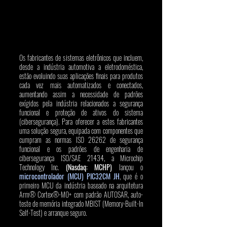
Os fabricantes de sistemas eletrônicos que incluem, 
desde a indústria automotiva a eletrodoméstica, 
estão evoluindo suas aplicações finais para produtos 
cada vez mais automatizados e conectados, 
aumentando assim a necessidade de padrões 
exígidos pela indústria relacionados a segurança 
funcional e proteção de ativos do sistema 
(cibersegurança). Para oferecer a estes fabricantes 
uma solução segura, equipada com componentes que 
cumpram as normas ISO 26262 de segurança 
funcional e os padrões de engenharia de 
cibersegurança ISO/SAE 21434, a Microchip 
Technology Inc. 
(Nasdaq: MCHP)
 lançou o 
microcontrolador (MCU) PIC32CM JH
, que é o 
primeiro MCU da indústria baseado na arquitetura 
Arm® Cortex®-M0+ com padrão AUTOSAR, auto-
teste de memória integrado MBIST (Memory-Built-In 
Self-Test) e arranque seguro.