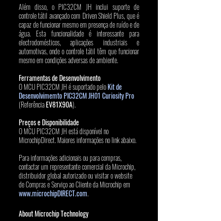
Além disso, o PIC32CM JH inclui suporte de 
controle tátil avançado com Driven Shield Plus, que é 
capaz de funcionar mesmo em presença de ruído e de 
água. Esta funcionalidade é interessante para 
electrodomésticos, aplicações industriais e 
automotivas, onde o controle tátil têm que funcionar 
mesmo em condições adversas de ambiente.
Ferramentas de Desenvolvimento
O MCU PIC32CM JH é suportado pelo 
Kit de 
Desenvolvimemto PIC32CM JH01 Curiosity Pro
(Referência 
EV81X90A
). 
Preços e Disponibilidade
O MCU PIC32CM JH está disponível no 
MicrochipDirect. Maiores informações no link abaixo.
Para informações adicionais ou para compras, 
contactar um representante comercial da Microchip, 
distribuidor global autorizado ou visitar o website 
de Compras e Serviço ao Cliente da Microchip em 
www.microchipDIRECT.com
.
About Microchip Technology