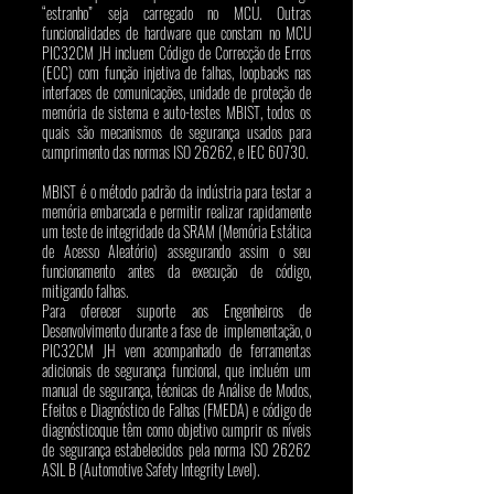
“estranho” seja carregado no MCU. Outras 
funcionalidades de hardware que constam no MCU 
PIC32CM JH incluem Código de Correcção de Erros 
(ECC) com função injetiva de falhas, loopbacks nas 
interfaces de comunicações, unidade de proteção de 
memória de sistema e auto-testes MBIST, todos os 
quais são mecanismos de segurança usados para 
cumprimento das normas ISO 26262, e IEC 60730. 
MBIST é o método padrão da indústria para testar a 
memória embarcada e permitir realizar rapidamente 
um teste de integridade da SRAM (Memória Estática 
de Acesso Aleatório) assegurando assim o seu 
funcionamento antes da execução de código, 
mitigando falhas. 
Para oferecer suporte aos Engenheiros de 
Desenvolvimento durante a fase de  implementação, o 
PIC32CM JH vem acompanhado de ferramentas 
adicionais de segurança funcional, que incluém um 
manual de segurança, técnicas de Análise de Modos, 
Efeitos e Diagnóstico de Falhas (FMEDA) e código de 
diagnósticoque têm como objetivo cumprir os níveis 
de segurança estabelecidos pela norma ISO 26262 
ASIL B (Automotive Safety Integrity Level). 