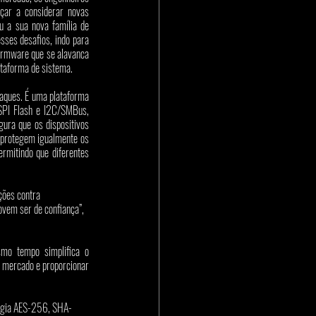
ar a considerar novas 
u a sua nova família de 
ses desafios, indo para 
rmware que se alavanca 
taforma de sistema.
aques. É uma plataforma 
PI Flash e I2C/SMBus, 
ura que os dispositivos 
e protegem igualmente os 
rmitindo que diferentes 
ções contra 
vem ser de confiança”, 
mo tempo simplifica o 
 mercado e proporcionar 
logia AES-256, SHA-