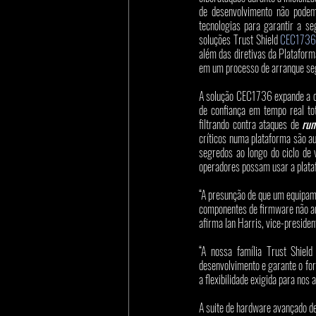
de desenvolvimento não podem
tecnologias para garantir a s
soluções Trust Shield 
CEC173
além das diretivas da Platafor
em um processo de arranque seg
A solução CEC1736 expande a ofe
de confiança em tempo real to
filtrando contra ataques de 
run
críticos numa plataforma são au
segredos ao longo do ciclo de v
operadores possam usar a plat
“A presunção de que um equipame
componentes de firmware não au
afirma Ian Harris, vice-preside
“A nossa família Trust Shiel
desenvolvimento e garante o fo
a flexibilidade exigida para no
A suite de hardware avançado d