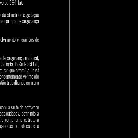
ve de 384-bit.
edo simétrico e geração 
das normas de segurança 
volvimento e recursos de 
de segurança nacional, 
nologia da Kudelski IoT, 
rar que a família Trust 
ndentemente verificado 
estão trabalhando com um 
com a suite de software 
apacidades, definindo a 
rochip, uma estrutura 
ão das bibliotecas e o 