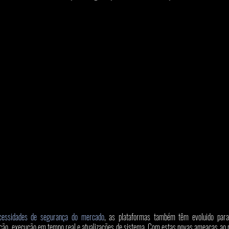
cessidades de segurança do mercado
, as plataformas também têm evoluido para
zação, execução em tempo real e atualizações de sistema. Com estas novas ameaças ao 