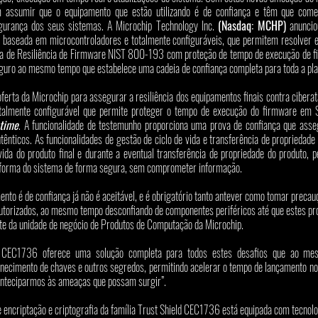
 assumir que o equipamento que estão utilizando é de confiança e têm que começ
egurança dos seus sistemas. A Microchip Technology Inc. 
(Nasdaq: MCHP)
 anuncio
6
 baseada em microcontroladores e totalmente configuráveis, que permitem resolver es
ma de Resiliência de Firmware NIST 800-193 com proteção de tempo de execução de fi
uro ao mesmo tempo que estabelece uma cadeia de confiança completa para toda a pla
rta da Microchip para assegurar a resiliência dos equipamentos finais contra ciberat
talmente configurável que permite
proteger o tempo de execução do firmware em S
time
. A funcionalidade de testemunho proporciona uma prova de confiança que asseg
tênticos. As funcionalidades de gestão de ciclo de vida e transferência de propriedad
ida do produto final e durante a eventual transferência de propriedade do produto, pe
aforma do sistema de forma segura, sem comprometer informação.
nto é de confiança já não é aceitável, e é obrigatório tanto antever como tomar precau
torizados, ao mesmo tempo desconfiando de componentes periféricos até que estes pro
nte da unidade de negócio de Produtos de Computação da Microchip. 
d CEC1736 oferece uma solução completa para todos estes desafios que ao mes
rnecimento de chaves e outros segredos, permitindo acelerar o tempo de lançamento no
s anteciparmos às ameaças que possam surgir”. 
e encriptação e criptografia da família Trust Shield CEC1736 está equipada com tecno