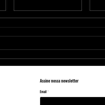
Proteja Aplicações Críticas com os
Nova 
Elementos Seguros da Microchip
4300:
RAID 
Cente
Assine nossa newsletter
Email