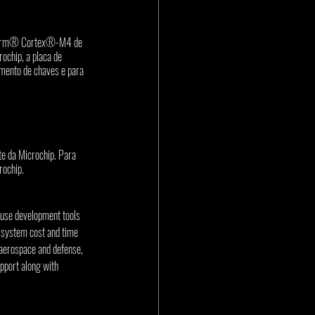
em Arm® Cortex®-M4 de 
chip, a placa de 
mento de chaves e para 
te da Microchip. Para 
rochip.
-use development tools 
 system cost and time 
aerospace and defense, 
pport along with 