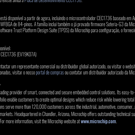
 existe ainda a 
Placa de Desenvolvimento CEC1736
.
 está disponível a partir de agora, incluindo o microcontrolador CEC1736 baseado 
GA de 84-pinos. A família inclui também o já provado firmware Soteria-G3 da Micro
ftware Trust Platform Design Suite (TPDS) da Microchip para configuração, o forneci
onível:
ento CEC1736 (EV19K07A)
tactar um representante comercial ou distribuidor global autorizado, ou visitar o websi
nados, visitar o nosso 
portal de compras
 ou contatar um distribuidor autorizado da Mic
y
eading provider of smart, connected and secure embedded control solutions. Its easy-to
olio enable customers to create optimal designs which reduce risk while lowering total
ions serve more than 120,000 customers across the industrial, automotive, consumer, 
rkets. Headquartered in Chandler, Arizona, Microchip offers outstanding technical su
 For more information, visit the Microchip website at 
www.microchip.com
.