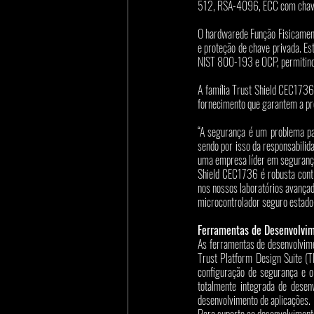
512, RSA-4096, ECC com chaves 
O hardwarede Função Fisicament
e proteção de chave privada. Es
NIST 800-193 e OCP, permitindo
A família Trust Shield CEC1736 
fornecimento que garantem a pro
“A segurança é um problema par
sendo por isso da responsabilid
uma empresa líder em segurança
Shield CEC1736 é robusta contr
nos nossos laboratórios avançad
microcontrolador seguro estado
Ferramentas de Desenvolvi
As ferramentas de desenvolvime
Trust Platform Design Suite (T
configuração de segurança e 
totalmente integrada de desenv
desenvolvimento de aplicações. 