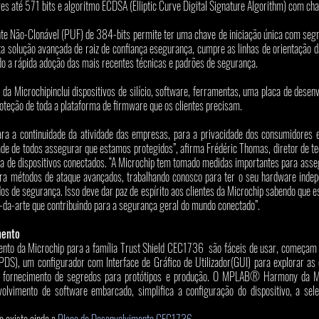
até 571 bits e algoritmo ECDSA (Elliptic Curve Digital Signature Algorithm) com cha
e Não-Clonável (PUF) de 384-bits permite ter uma chave de iniciação única com segr
ta solução avançada de raiz de confiança esegurança, cumpre as linhas de orientação 
 a rápida adoção das mais recentes técnicas e padrões de segurança. 
da Microchipinclui dispositivos de silício, software, ferramentas, uma placa de desen
teção de toda a plataforma de firmware que os clientes precisam. 
a a continuidade da atividade das empresas, para a privacidade dos consumidores e 
ade de todos assegurar que estamos protegidos”, afirma Frédéric Thomas, diretor de tec
 de dispositivos conectados. “A Microchip tem tomado medidas importantes para assegu
a métodos de ataque avançados, trabalhando conosco para ter o seu hardware indepe
os de segurança. Isso deve dar paz de espírito aos clientes da Microchip sabendo que 
-da-arte que contribuindo para a segurança geral do mundo conectado”.
mento
nto da Microchip para a família Trust Shield CEC1736  são fáceis de usar, começam 
PDS), um configurador com Interface de Gráfico de Utilizador(GUI) para explorar as c
o fornecimento de segredos para protótipos e produção. O MPLAB® Harmony da Mic
olvimento de software embarcado, simplifica a configuração do dispositivo, a seleç