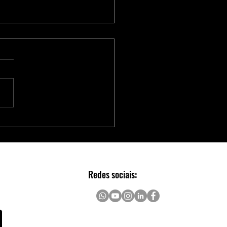
Série Adaptec® SmartRAID
 Aceleradores NVMe para
Escalável e Seguro em Data
rs
Redes sociais: