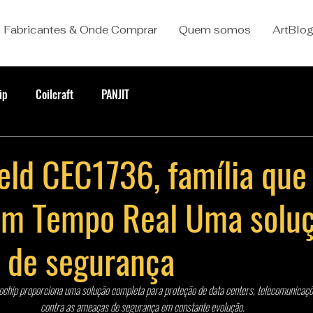
Fabricantes & Onde Comprar
Quem somos
ArtBlo
ip
Coilcraft
PANJIT
eld CEC1736, família que
em Tempo Real Uma solu
 de segurança
rochip proporciona uma solução completa para proteção de data centers, telecomunicaçõ
contra as ameaças de segurança em constante evolução.