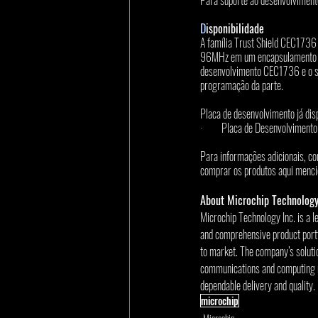
Para suporte ao desenvolvimento
D
isponibilidade
A família Trust Shield CEC1736
96MHz em um encapsulamento WFB
desenvolvimento CEC1736 e o so
programação da parte.
Placa de desenvolvimento já disp
·         Placa de Desenvolvim
Para informações adicionais, con
comprar os produtos aqui mencio
About Microchip Technolog
Microchip Technology Inc. is a l
and comprehensive product portf
to market. The company’s solut
communications and computing ma
dependable delivery and quality.
microchip