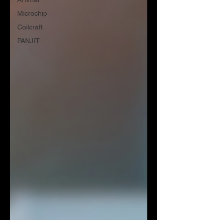
Microchip
Coilcraft
PANJIT