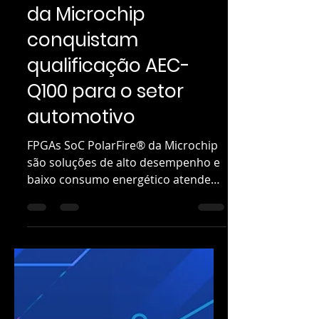
24 de mar. de 2025
3 min de leitura
FPGAs SoC PolarFire®
da Microchip
conquistam
qualificação AEC-
Q100 para o setor
automotivo
FPGAs SoC PolarFire® da Microchip
são soluções de alto desempenho e
baixo consumo energético atendem
às rigorosas normas de...