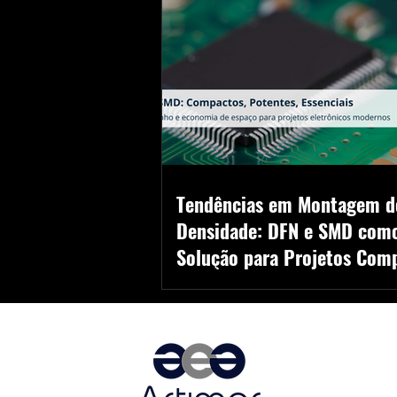
Tendências em Montagem d
Densidade: DFN e SMD com
Solução para Projetos Com
e Eficientes
Explore as tendências em montagem de al
densidade e descubra como os encapsula
e SMD da PANJIT podem transformar seus 
eletrônicos com mais eficiência e compac