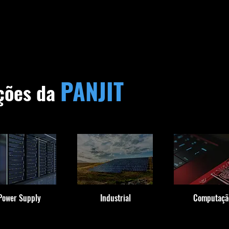
PANJIT
uções da
Power Supply
Industrial
Computaçã