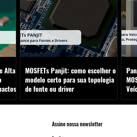
e Alta
MOSFETs Panjit: como escolher o
PanJ
o
modelo certo para sua topologia
MOS
pactos
de fonte ou driver
Veí
ta
Os MOSFETs de potência são peças-chave em
A Art
mentos DFN
aplicações como fontes chaveadas, inversores,
eletr
projetos
carregadores, controle de motores e drivers
e Ret
tação.
industriais ou automotivos. Sua escolha correta
Semic
Assine nossa newsletter
impacta diretamente na eficiência, confiabilidade e
custo do projeto.