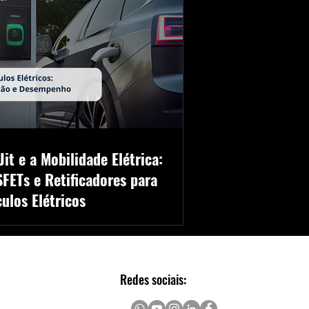
it e a Mobilidade Elétrica:
FETs e Retificadores para
culos Elétricos
imar está pronta para atender sua demanda em
ônica de potência automotiva com os MOSFETs
ificadores de alta performance da PANJIT
onductor.
Redes sociais: