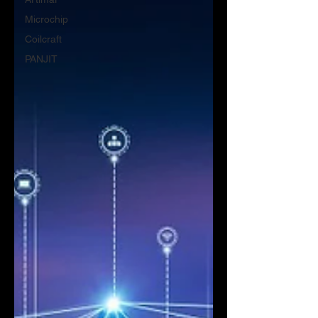
Microchip
Coilcraft
PANJIT