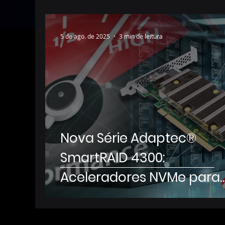
5 de ago. de 2025
3 min de leitura
Nova Série Adaptec®
SmartRAID 4300:
Aceleradores NVMe para
RAID Escalável e Seguro 
Data Centers