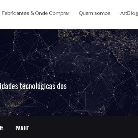
Fabricantes & Onde Comprar
Quem somos
ArtBlo
idades tecnológicas dos
.
ft
PANJIT