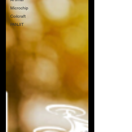
Microchip
Coilcraft
PANJIT