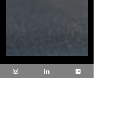
19 de nov. de 2024
1 min de leitura
Potencialize a
Inovação: Nova
Solução de