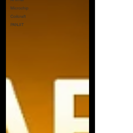
Microchip
Coilcraft
PANJIT