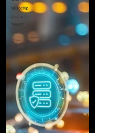
Microchip
Coilcraft
PANJIT