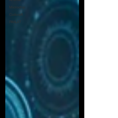
Microchip
Coilcraft
PANJIT