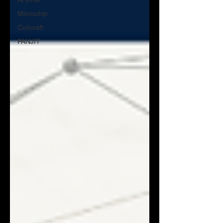
Microchip
Coilcraft
PANJIT