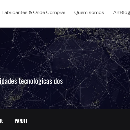
Fabricantes & Onde Comprar
Quem somos
ArtBlo
idades tecnológicas dos
.
ft
PANJIT