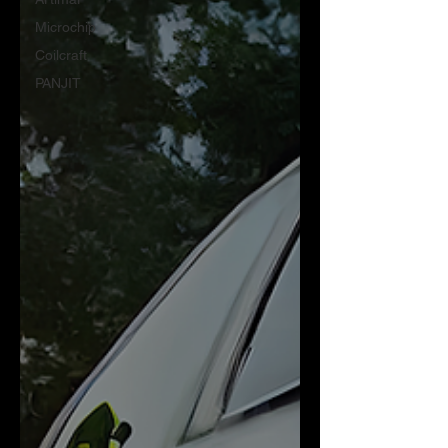
Microchip
Coilcraft
PANJIT