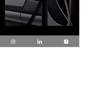
27 de mai. de 2025
3 min de leitura
PanJit e a Mobilidade
Elétrica: MOSFETs e
Retificadores para
Veículos Elétricos
A Artimar está pronta para atender