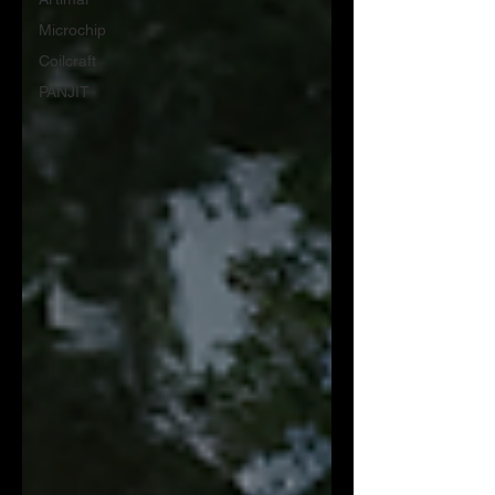
Microchip
Coilcraft
PANJIT