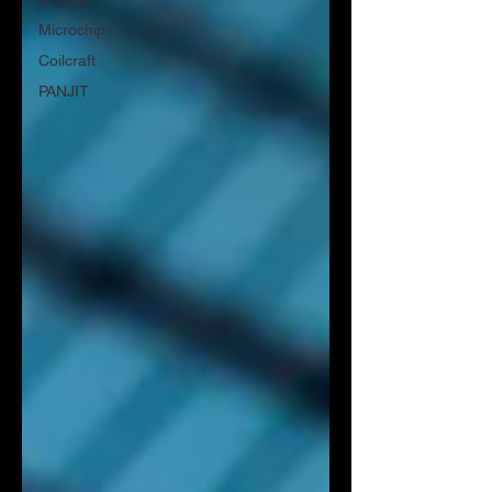
Microchip
Coilcraft
PANJIT