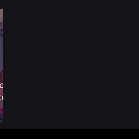
tch
ted