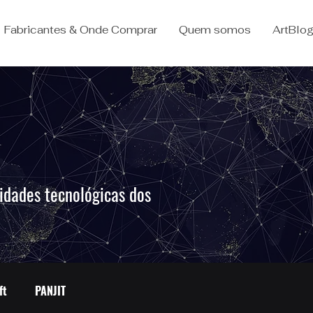
Fabricantes & Onde Comprar
Quem somos
ArtBlo
idades tecnológicas dos
.
ft
PANJIT