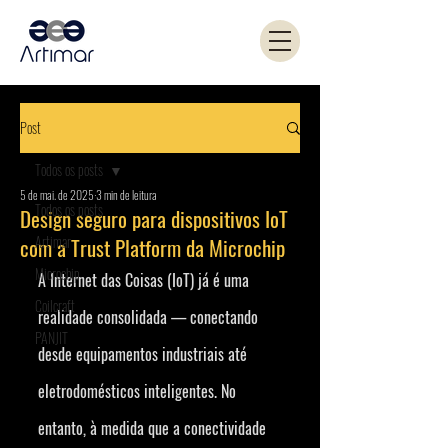
Post
Todos os posts
5 de mai. de 2025
3 min de leitura
Todos os posts
Design seguro para dispositivos IoT
Artimar
com a Trust Platform da Microchip
Microchip
A Internet das Coisas (IoT) já é uma 
Coilcraft
realidade consolidada — conectando 
PANJIT
desde equipamentos industriais até 
eletrodomésticos inteligentes. No 
entanto, à medida que a conectividade 