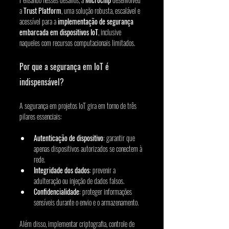
a 
Trust Platform
, uma solução robusta, escalável e 
acessível para a 
implementação de segurança 
embarcada em dispositivos IoT
, inclusive 
naqueles com recursos computacionais limitados.
Por que a segurança em IoT é 
indispensável?
A segurança em projetos IoT gira em torno de três 
pilares essenciais:
Autenticação de dispositivo
: garantir que 
apenas dispositivos autorizados se conectem à 
rede.
Integridade dos dados
: prevenir a 
adulteração ou injeção de dados falsos.
Confidencialidade
: proteger informações 
sensíveis durante o envio e o armazenamento.
Além disso, implementar criptografia, controle de 