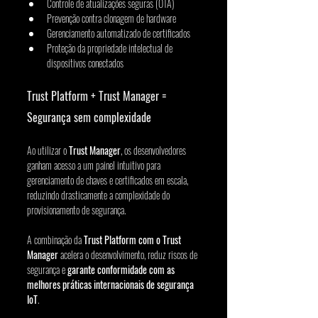
Controle de atualizações seguras (OTA)
Prevenção contra clonagem de hardware
Gerenciamento automatizado de certificados
Proteção da propriedade intelectual de 
dispositivos conectados
Trust Platform + Trust Manager = 
Segurança sem complexidade
Ao utilizar o 
Trust Manager
, os desenvolvedores 
ganham acesso a um painel intuitivo para 
gerenciamento de chaves e certificados em escala, 
reduzindo drasticamente a complexidade do 
provisionamento de segurança.
A combinação da 
Trust Platform com o Trust 
Manager
 acelera o desenvolvimento, reduz riscos de 
segurança e 
garante conformidade com as 
melhores práticas internacionais de segurança 
IoT
.