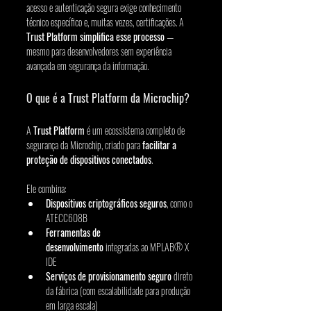
acesso e autenticação segura exige conhecimento 
técnico específico e, muitas vezes, certificações. A 
Trust Platform simplifica esse processo
 — 
mesmo para desenvolvedores sem experiência 
avançada em segurança da informação.
O que é a Trust Platform da Microchip?
A 
Trust Platform
 é um ecossistema completo de 
segurança da Microchip, criado para 
facilitar a 
proteção de dispositivos conectados
. 
Ele combina:
Dispositivos criptográficos seguros
, como o 
ATECC608B
Ferramentas de 
desenvolvimento
 integradas ao MPLAB® X 
IDE
Serviços de provisionamento seguro
 direto 
da fábrica (com escalabilidade para produção 
em larga escala)