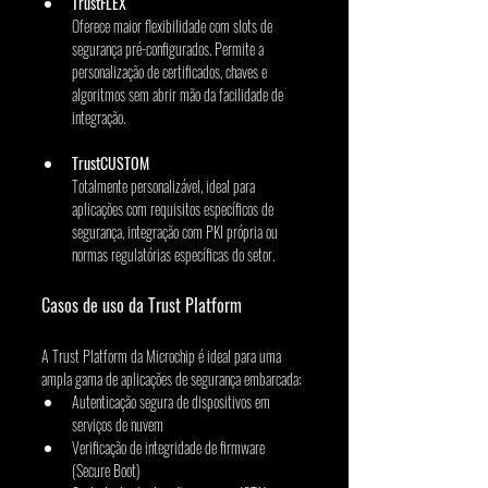
TrustFLEX
Oferece maior flexibilidade com slots de 
segurança pré-configurados. Permite a 
personalização de certificados, chaves e 
algoritmos sem abrir mão da facilidade de 
integração.
TrustCUSTOM
Totalmente personalizável, ideal para 
aplicações com requisitos específicos de 
segurança, integração com PKI própria ou 
normas regulatórias específicas do setor.
Casos de uso da Trust Platform
A Trust Platform da Microchip é ideal para uma 
ampla gama de aplicações de segurança embarcada:
Autenticação segura de dispositivos em 
serviços de nuvem
Verificação de integridade de firmware 
(Secure Boot)