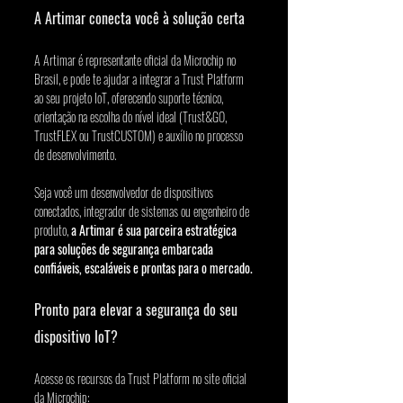
A Artimar conecta você à solução certa
A Artimar é representante oficial da Microchip no 
Brasil, e pode te ajudar a integrar a Trust Platform 
ao seu projeto IoT, oferecendo suporte técnico, 
orientação na escolha do nível ideal (Trust&GO, 
TrustFLEX ou TrustCUSTOM) e auxílio no processo 
de desenvolvimento.
Seja você um desenvolvedor de dispositivos 
conectados, integrador de sistemas ou engenheiro de 
produto, 
a Artimar é sua parceira estratégica 
para soluções de segurança embarcada 
confiáveis, escaláveis e prontas para o mercado.
Pronto para elevar a segurança do seu 
dispositivo IoT?
Acesse os recursos da Trust Platform no site oficial 
da Microchip: