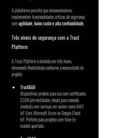
A plataforma permite que desenvolvedores 
implementem funcionalidades críticas de segurança 
com 
agilidade, baixo custo e alta confiabilidade
.
Três níveis de segurança com a Trust 
Platform
A Trust Platform é dividida em três níveis, 
oferecendo flexibilidade conforme a necessidade do 
projeto:
Trust&GO
Dispositivos prontos para uso com certificados 
X.509 pré-instalados, ideais para conexão 
imediata com serviços em nuvem como AWS 
IoT Core, Microsoft Azure ou Google Cloud 
IoT. Perfeito para projetos com time-to-
market apertado.