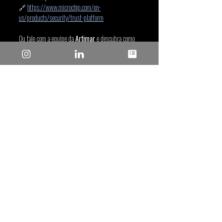
🔗 
https://www.microchip.com/en-
us/products/security/trust-platform
Ou fale com a equipe da 
Artimar
 e descubra como 
aplicar a 
segurança embarcada da Trust 
Platform
 no seu próximo projeto:
📩 
Entre em contato e proteja sua inovação desde a 
origem.
Posts recentes
Ver tudo