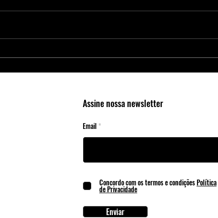
Proteja Aplicações Críticas com os
Nova 
Elementos Seguros da Microchip
4300:
RAID 
Cente
Assine nossa newsletter
Email
Concordo com os termos e condições
Política
de Privacidade
Enviar