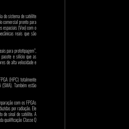
a do sistema de satélite 
io comercial pronto para 
 espaciais (Voo) com o 
ecânicas reais que são 
eais para prototipagem”, 
acote e silício que as 
es de alta velocidade e 
 FPGA (HPC) totalmente 
A (SMA). Também estão 
omparação com os FPGAs 
idas por radiação. Ele 
de sinal de satélite. A 
a qualificação Classe Q 