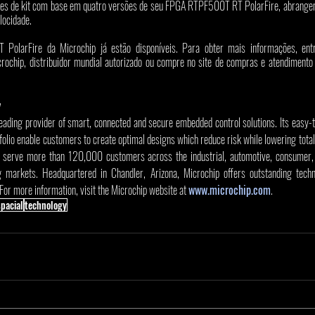
ões de kit com base em quatro versões de seu FPGA RTPF500T RT PolarFire, abrangend
locidade.
T PolarFire da Microchip já estão disponíveis. Para obter mais informações, en
y
leading provider of smart, connected and secure embedded control solutions. Its easy-
olio enable customers to create optimal designs which reduce risk while lowering total
 serve more than 120,000 customers across the industrial, automotive, consumer, 
markets. Headquartered in Chandler, Arizona, Microchip offers outstanding techni
 For more information, visit the Microchip website at 
www.microchip.com
.
pacial
technology