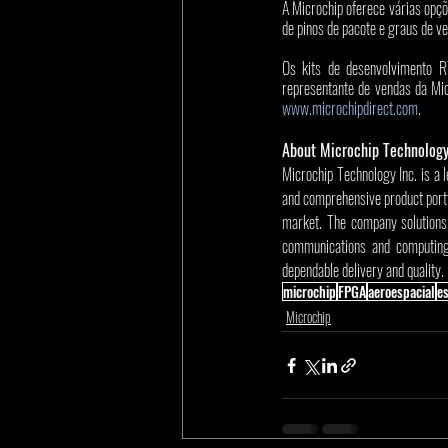
A Microchip oferece várias opç
de pinos de pacote e graus de ve
Os kits de desenvolvimento R
www.microchipdirect.com
.
About Microchip Technolog
Microchip Technology Inc. is a 
and comprehensive product portf
market. The company solutions
communications and computing 
dependable delivery and quality.
microchip
FPGA
aeroespacial
es
Microchip