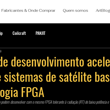
Fabricantes & Onde Comprar
Quem somos
ArtBlo
ip
Coilcraft
PANJIT
ra
 de desenvolvimento acele
 sistemas de satélite ba
logia FPGA
 podem desenvolver com o mesmo FPGA tolerante à radiação (RT) de baixa potência e a