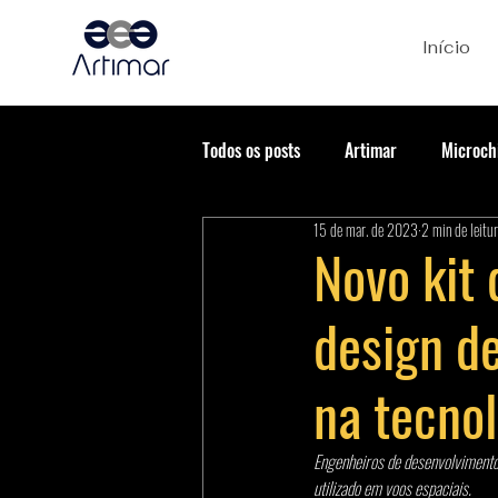
Início
Todos os posts
Artimar
Microch
15 de mar. de 2023
2 min de leitu
Novo kit
design de
na tecno
Engenheiros de desenvolvimento
utilizado em voos espaciais.