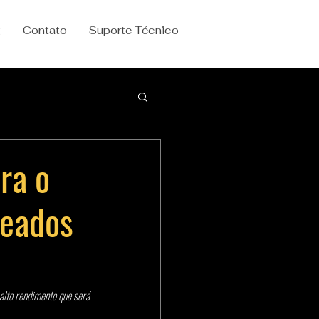
g
Contato
Suporte Técnico
ra o
seados
lto rendimento que será 