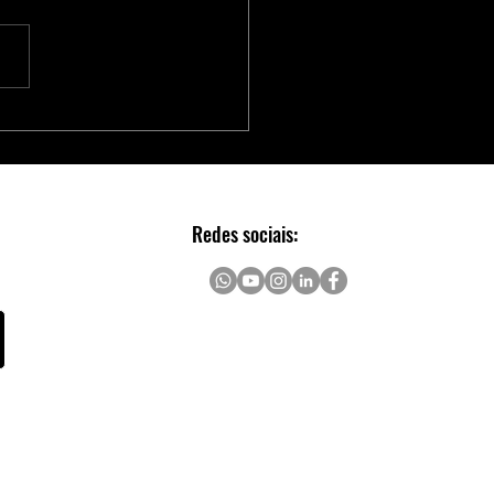
Série Adaptec® SmartRAID
 Aceleradores NVMe para
Escalável e Seguro em Data
rs
Redes sociais: