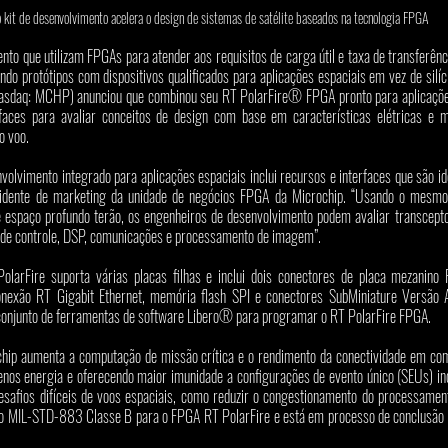
 kit de desenvolvimento acelera o design de sistemas de satélite baseados na tecnologia FPGA
to que utilizam FPGAs para atender aos requisitos de carga útil e taxa de transferênci
ndo protótipos com dispositivos qualificados para aplicações espaciais em vez de silíc
Nasdaq: MCHP) anunciou que combinou seu RT PolarFire® FPGA pronto para aplicações
rfaces para avaliar conceitos de design com base em características elétricas e m
o voo.
olvimento integrado para aplicações espaciais inclui recursos e interfaces que são id
sidente de marketing da unidade de negócios FPGA da Microchip. “Usando o mesmo p
e espaço profundo terão, os engenheiros de desenvolvimento podem avaliar transceptor
s de controle, DSP, comunicações e processamento de imagem”.
olarFire suporta várias placas filhas e inclui dois conectores de placa mezanino
exão RT Gigabit Ethernet, memória flash SPI e conectores SubMiniature Versão 
o conjunto de ferramentas de software Libero® para programar o RT PolarFire FPGA.
hip aumenta a computação de missão crítica e o rendimento da conectividade em c
 energia e oferecendo maior imunidade a configurações de evento único (SEUs) induz
safios difíceis de voos espaciais, como reduzir o congestionamento do processamento 
ção MIL-STD-883 Classe B para o FPGA RT PolarFire e está em processo de conclusão d