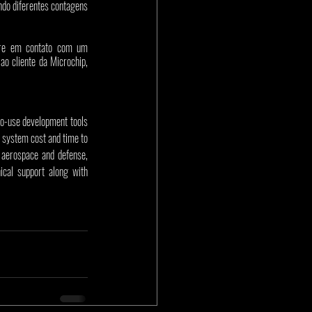
o diferentes contagens 
tre em contato com um 
representante de vendas da Microchip, distribuidor mundial autorizado ou compre no site de compras e atendimento ao cliente da Microchip, 
to-use development tools 
 system cost and time to 
aerospace and defense, 
cal support along with 