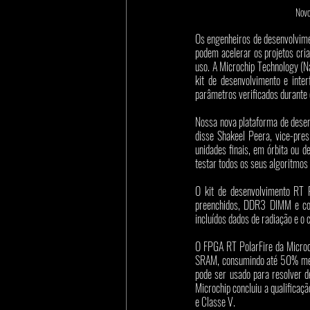
Novo
Os engenheiros de desenvolvimen
podem acelerar os projetos cria
uso. A Microchip Technology (
kit de desenvolvimento e inte
parâmetros verificados durante 
Nossa nova plataforma de desenv
disse Shakeel Peera, vice-pre
unidades finais, em órbita ou d
testar todos os seus algoritmo
O kit de desenvolvimento RT P
preenchidos, DDR3 DIMM e con
incluídos dados de radiação e 
O FPGA RT PolarFire da Microc
SRAM, consumindo até 50% menos
pode ser usado para resolver de
Microchip concluiu a qualifica
e Classe V.