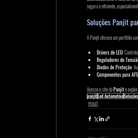
segura e eficiente, especialment
Soluções Panjit p
A Panjit oferece um portfólio c
Drivers de LED
: Control
Reguladores de Tensiã
Diodos de Proteção
: A
Componentes para AF
Acesse o site da 
Panjit
 e explo
panjit
Led Automotivo
Soluçõe
PANJIT