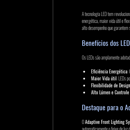
A tecnologia LED tem revoluciona
energética, maior vida útil e fle
alto desempenho que garantem se
Benefícios dos LED
Os LEDs são amplamente adotado
Eficiência Energética
:
Maior Vida útil
: LEDs p
Flexibilidade de Desig
Alto Lúmen e Controle 
Destaque para o Ad
O 
Adaptive Front Lighting S
automaticamente o feixe de luz 