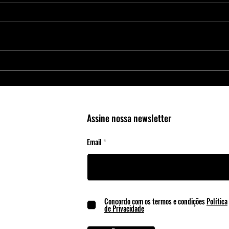
MOSFETs Panjit: como escolher o
PanJit
modelo certo para sua topologia de
MOSFE
fonte ou driver
Veícul
Assine nossa newsletter
Email
Concordo com os termos e condições
Política
de Privacidade