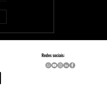
 e a Mobilidade Elétrica:
Ts e Retificadores para
os Elétricos
Redes sociais: