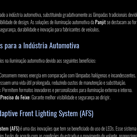
do a indústria automotiva, substituindo gradativamente as lâmpadas tradicionais devido 
xibilidade de design. As soluções de iluminação automotiva da 
Panjit
 se destacam ao fo
gurança, durabilidade e inovação para fabricantes de veículos.
s para a Indústria Automotiva
s na iluminação automotiva devido aos seguintes benefícios:
 Consomem menos energia em comparação com lâmpadas halógenas e incandescentes.
ossuem uma vida útil prolongada, reduzindo custos de manutenção e substituição.
n
: Permitem formatos inovadores e personalizados para iluminação externa e interna.
Preciso do Feixe
: Garante melhor visibilidade e segurança ao dirigir.
aptive Front Lighting System (AFS)
ystem (AFS)
 é uma das inovações que tem se beneficiado do uso de LEDs. Esse sistema 
dos faróis de acordo com as condições da estrada e o movimento do volante, proporcio