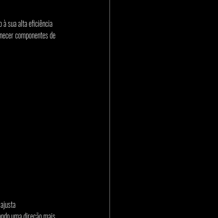
à sua alta eficiência 
rnecer componentes de 
ajusta 
nando uma direção mais 