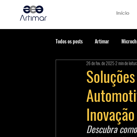
Início
Todos os posts
Artimar
Microch
26 de fev. de 2025
2 min de leitur
Soluções
Automotiv
Inovação
Descubra como 