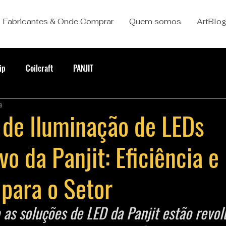
Fabricantes & Onde Comprar
Quem somos
ArtBlo
ip
Coilcraft
PANJIT
a
 de Iluminação de LEDs
o da Panjit: Eficiência e
 para o Setor
as soluções de LED da Panjit estão revol