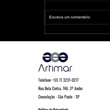
Escreva um comentário
Tendências em Montagem de Alta
Densidade: DFN e SMD como
Solução para Projetos Compactos e
Eficientes
Telefone: +55 11 3231-0277
Rua Bela Cintra, 746, 3º Andar
Consolação - São Paulo - SP
Política de Privacidade