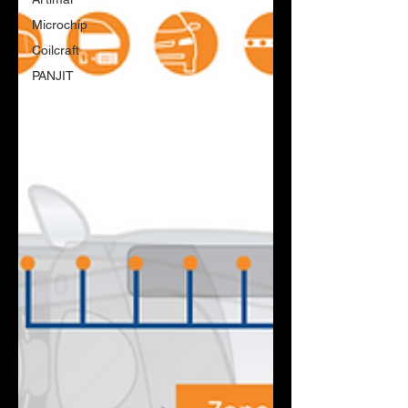
Microchip
Coilcraft
PANJIT