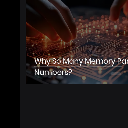
Why So Many Memory Par
Numbers?