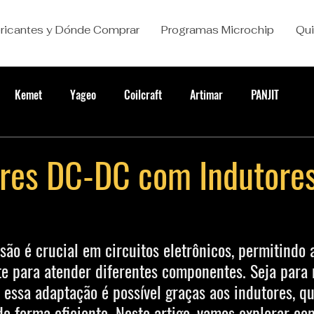
ricantes y Dónde Comprar
Programas Microchip
Qu
Kemet
Yageo
Coilcraft
Artimar
PANJIT
res DC-DC com Indutore
são é crucial em circuitos eletrônicos, permitindo a
e para atender diferentes componentes. Seja para 
 essa adaptação é possível graças aos indutores, 
de forma eficiente. Neste artigo, vamos explorar co