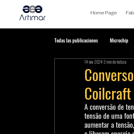
Home Page
Fab
Todas las publicaciones
Microchip
14 nov 2024
3 min de lectura
Converso
Coilcraft
A conversão de ten
tensão de uma font
aumentar a tensão,
e liberam energia 