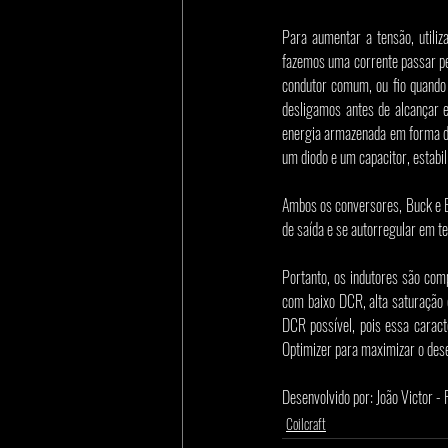
Para aumentar a tensão, utili
fazemos uma corrente passar pe
condutor comum, ou fio quando
desligamos antes de alcançar e
energia armazenada em forma de
um diodo e um capacitor, estabi
Ambos os conversores, Buck e Bo
de saída e se autorregular em t
Portanto, os indutores são comp
com baixo DCR, alta saturação e
DCR possível, pois essa caract
Optimizer para maximizar o des
Desenvolvido por: João Victor - 
Coilcraft