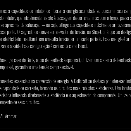
zamos a capacidade do indutor de liberar a energia acumulada ao consumir seu camp
lo indutor, que inicialmente resiste à passagem da corrente, mas com o tempo passa
 se aproxima da saturação — ou seja, atinge sua capacidade máxima de armazename
sse ponto. O segredo do conversor elevador de tensão, ou Step-Up, é que ao desligar 
 eletricidade, resultando em uma alta tensão por um curto período. Essa energia é ar
lizando a saída. Essa configuração é conhecida como Boost.
ost (no caso do Buck, o uso de feedback é opcional), utilizam um sistema de feedback 
empo real, garantindo uma tensão sempre estável.
onentes essenciais na conversão de energia. A Coilcraft se destaca por oferecer indut
 capacidade de corrente, tornando os circuitos mais robustos e eficientes. Um indutor
erística influencia diretamente a eficiência e o aquecimento do componente. Utilize
empenho de seus circuitos.
FAE Artimar 