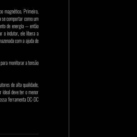
o magnético. Primeiro, 
 a se comportar como um 
nto de energia — então 
o indutor, ele libera a 
mazenada com a ajuda de 
para monitorar a tensão 
ores de alta qualidade, 
 ideal deve ter o menor 
 nossa ferramenta DC-DC 