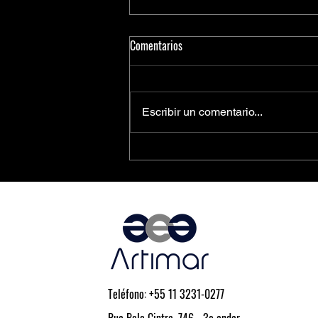
Comentarios
Escribir un comentario...
Conheça as Famílias de Indutores
Blindados da Coilcraft
Teléfono: +55 11 3231-0277
Rua Bela Cintra, 746 - 3o andar