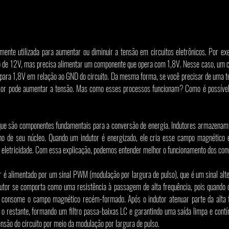
ente utilizada para aumentar ou diminuir a tensão em circuitos eletrônicos. Por ex
o de 12V, mas precisa alimentar um componente que opera com 1,8V. Nesse caso, um c
 para 1,8V em relação ao GND do circuito. Da mesma forma, se você precisar de uma te
or pode aumentar a tensão. Mas como esses processos funcionam? Como é possível 
 que são componentes fundamentais para a conversão de energia. Indutores armazenam
o de seu núcleo. Quando um indutor é energizado, ele cria esse campo magnético e,
 eletricidade. Com essa explicação, podemos entender melhor o funcionamento dos con
or é alimentado por um sinal PWM (modulação por largura de pulso), que é um sinal alt
tor se comporta como uma resistência à passagem de alta frequência, pois quando c
e consome o campo magnético recém-formado. Após o indutor atenuar parte da alta
 o restante, formando um filtro passa-baixas LC e garantindo uma saída limpa e contín
nsão do circuito por meio da modulação por largura de pulso.