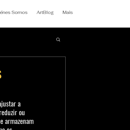
iénes Somos
ArtBlog
Mais
s
justar a 
reduzir ou 
que armazenam 
mo os 