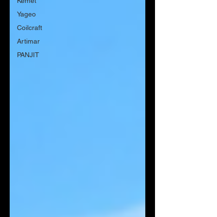
Kemet
Yageo
Coilcraft
Artimar
PANJIT